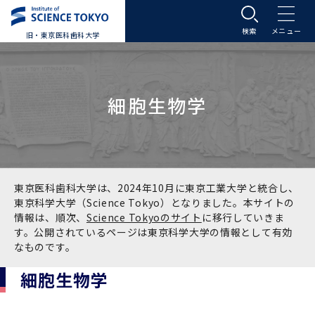
旧・東京医科歯科大学
大学案内
細胞生物学
大学案内トップ
入学案内
学長メッセージ
入学案内トップ
学生生活
基本理念・沿革
大学案内
学生生活トップ
教育研究組織等
東京医科歯科大学は、2024年10月に東京工業大学と統合し、
東京科学大学（Science Tokyo）となりました。本サイトの
情報は、順次、
Science Tokyoのサイト
に移行していきま
基本理念・沿革トップ
東京医科歯科大学の特色
学部受験生向け「大学案内」（冊子）
Science Tokyo SPRING (医歯学系)
教育研究組織等トップ
大学病院
す。公開されているページは東京科学大学の情報として有効
なものです。
理念
東京医科歯科大学の特色トップ
アクセス
学部入学案内
Science Tokyo SPRING (医歯学系) トップ
Science Tokyo BOOST (医歯学系)
教育理念
大学病院トップ
研究・連携
細胞生物学
沿革
学問と教育の聖地 湯島に建つ東京医科歯科大
アクセストップ
運営組織
学部入学案内トップ
大学院入学案内
今後の博士学生向け支援制度について
Science Tokyo BOOST (医歯学系)トップ
CS（クリニシャン・サイエンティスト）養成支
教育理念トップ
医学部（医学科･保健衛生学科）
医科（医系診療部門）
研究・連携トップ
国際交流