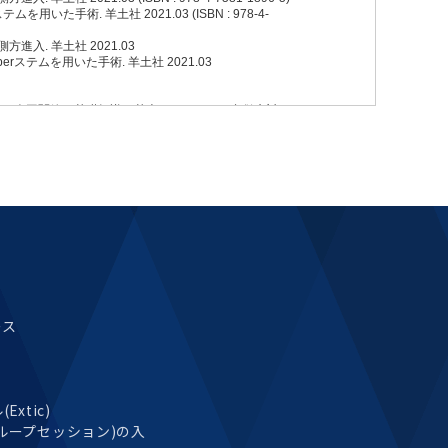
ース
xtic)
ループセッション)の入