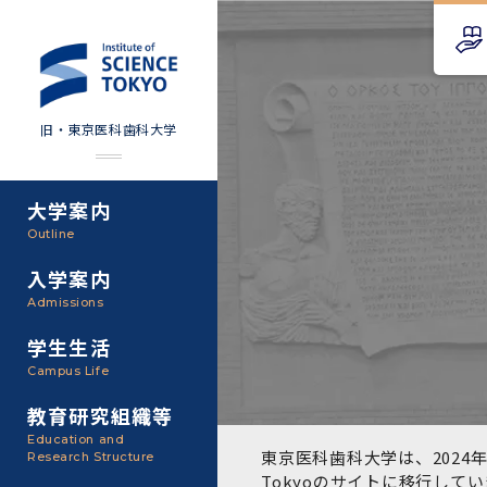
旧・東京医科歯科大学
大学案内
Science Tokyo SPRING
教育理念
外部資金
Outline
(医歯学系)
入学案内
基本理念・沿革
研究手続き
Science Tokyo BOOST (医
Admissions
歯学系)
東京医科歯科大学の特色
研究活動
学生生活
学部入学案内
Campus Life
CS（クリニシャン・サイエ
アクセス
研究組織
ンティスト）養成支援制度
教育研究組織等
大学院入学案内
Education and
教養部
東京医科歯科大学は、2024年
Research Structure
運営組織
取り組み・規制
授業・カリキュラム
Tokyoのサイト
に移行してい