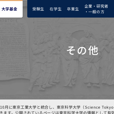
企業・研究者
受験生
在学生
卒業生
大学基金
・一般の方
その他
大学紹介動画
大学評価の制度について
四大学連合憲章等
東京医科歯科大学ダイバー
募集要項
授業料・入学料・検定料
ポリシー
修士課程 医歯理工保健学専
統合イノベーション機構
シティ＆インクルージョン
攻
推進宣言等
1-1．第４期中期目標・中期
複合領域コース(四大学共
入試制度
入学料・授業料免除・徴収
医学部（医学科･保健衛生学
湯島学生支援センター
計画等について【6年間】
通)
猶予について(Admission &
在学生向け
科）
Tuition
学部などについて
Exemption/Deferment)
1-2.年度計画・年度評価等
歯学部（歯学科･口腔保健学
研究基盤クラスター（統合
について【第1期～第3期】
科）
研究機構）
図書館部門
広報誌
学生生活などについて
教育研究分野組織、指導教
奨学金について
員研究内容
大学院医歯学総合研究科
先端医歯工学創成クラスタ
10月に東京工業大学と統合し、東京科学大学（Science To
イベント
ー（統合研究機構）
きます。公開されているページは東京科学大学の情報として有