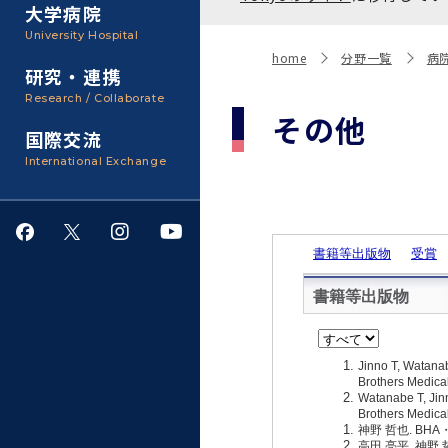
聴講生・科目等履修生およ
大学病院
び大学院研究生募集
大学院医歯学総合研究科
広報誌・刊行物
事務部
University Hospital
入学料・授業料・奨学金
home
分野一覧
病
研究・連携
大学院保健衛生学研究科
大学の計画と評価
Research / Collaborate
その他
国際交流
四大学連合
学生生活サポート
International Exchange
情報公開・個人情報
就職・キャリア支援
サークル・学園祭
施設利用
ダイバーシティ