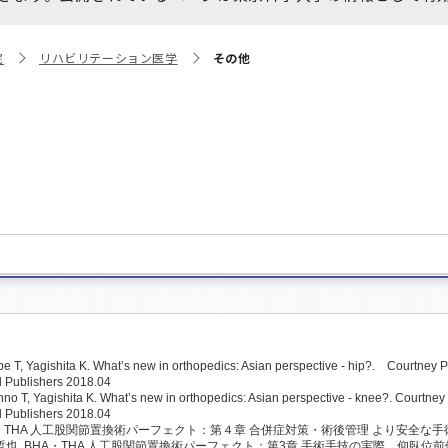
大学院保健衛生学研究科
博士課程 医歯学専攻
統合研究機構から他部局へ
写真で綴る 東京医科歯科大
院
リハビリテーション医学
その他
異動したセンター
学
証明書関係
障がいのある学生サポート
教学IR関連公開情報
学費・入学金・奨学金につ
博士課程 生命理工医療科学
いて
専攻
年報
年報