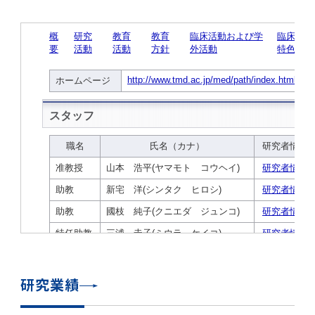
学
援制度
建物沿革
キャンパスマップ
運営組織トップ
広報誌・刊行物
アドミッション・ポリシー
大学院入学案内トップ
聴講生・科目等履修生および大学院研究生募集
令和8年度（2026年度）総合知と癒しの次世代
令和8年度（2026年度）トップレベルAI研究の
ポリシー
歯学部（歯学科･口腔保健学科）
歯科（歯系診療部門）
外部資金
大学基金
教育について
フロントランナー育成プログラム Science
ための共創型エキスパート人材育成プログラム
CS（クリニシャン・サイエンティスト）養成支
授業・カリキュラム
Tokyo Post-SPRING(医歯学系)春募集につい
対象学生（Science Tokyo BOOST（医歯学
援制度トップ
歴代校長及び学長
大学組織一覧
広報誌・刊行物トップ
大学の計画と評価
入試制度
募集要項
聴講生・科目等履修生および大学院研究生募集
入学に関するお問い合わせ窓口
ポリシートップ
医学部（医学科･保健衛生学科）
教養部
外部資金トップ
研究手続き
受験生
在学生
卒業生
て
系）生）の募集について
研究について
トップ
授業・カリキュラムトップ
入学料・授業料・奨学金
企業・研究者・一般の方
令和８年度（2026年度）CS（クリニシャン・
学生歌
学長・役員
大学紹介動画
大学の計画と評価トップ
入試制度トップ
募集要項トップ
四大学連合
学部などについて
WEB出願
医学部（医学科･保健衛生学科）
医学部（医学科･保健衛生学科）トップ
歯学部（歯学科･口腔保健学科）
教養部トップ
大学院医歯学総合研究科
研究費獲得支援
研究手続きトップ
研究活動
病院をご利用の方
令和7年度（2025年度）「総合知と癒しの次世
令和7年度トップレベルAI研究のための共創型
サイエンティスト）養成支援制度の募集につい
医療について
医学部
四大学連合･複合領域コース
入学料・授業料・奨学金トップ
留学情報
代フロントランナー育成プログラム Science
エキスパート人材育成プログラム対象学生（医
て
大学紹介動画トップ
ブランド
副学長
大学概要（冊子）
大学評価の制度について
四大学連合トップ
学部入試の変更点（予告）
学部などについてトップ
医歯学総合研究科
情報公開・個人情報
学生生活などについて
アドミッション・ポリシー
歯学部（歯学科･口腔保健学科）
医学科
歯学部（歯学科･口腔保健学科）トップ
大学院医歯学総合研究科
公開講座・公開シンポジウム・講演会等のお知
大学院医歯学総合研究科トップ
大学院保健衛生学研究科
産学官連携
倫理審査申請システム
研究活動トップ
研究組織
Tokyo SPRING(医歯学系)」対象学生の春募集
歯学系-BOOST生）の募集について
アクセス
学内サイト
EN
東京医科歯科大学の誓い
歯学部
教育要項（学部シラバス）
授業料・入学料・検定料
学生生活サポート
らせ
について
Call for Applications for the Clinician
大学紹介動画
大学評価の制度についてトップ
理事･監事
統合報告書
1-1．第４期中期目標・中期計画等について【6
四大学連合憲章等
情報公開・個人情報トップ
入試データ
ILA国府台
学生生活などについてトップ
保健衛生学研究科
東京医科歯科大学ＳＤＧｓ推進宣言
イベント
過去の試験問題・入試データ
大学院医歯学総合研究科
保健衛生学科 【看護学専攻】
歯学科
大学院医歯学総合研究科トップ
大学院保健衛生学研究科
修士課程 医歯理工保健学専攻
大学院保健衛生学研究科トップ
寄附講座・寄附部門一覧
e-Rad 府省共通研究開発管理システム(外部サ
利益相反申告システム(学外利用時VPN必要)
研究情報データベース
研究組織トップ
取り組み・規制
令和６年度（2024年度）TMDUトップレベル
Scientist (CS) Training Support Program
世界大学ランキング
年間】
生体材料工学研究所
授業料・入学料・検定料トップ
履修要項（大学院シラバス）
入学料・授業料免除・徴収猶予について
学生生活サポートトップ
各種支援制度
ILA国府台担当教員一覧
イト)
Call for Applications to Science Tokyo
AI研究のための共創型エキスパート人材育成プ
for Academic Year 2026
(Admission & Tuition
キャンパスライフ編
概説
四大学連合憲章等トップ
Post-SPRING（MD）Program for the 2026
ログラム 対象学生（TMDU-BOOST生）の募
役員会
広報誌
複合領域コース(四大学共通)
情報公開制度
これまでの学部入試変更点
医学部
授業料・入学料・検定料
イベントトップ
FAQ
男性職員の育児休業等取得推進宣言
資料請求
TOEFL-ITP試験結果（スコアレポート）の返
大学院保健衛生学研究科
保健衛生学科 【検査技術学専攻】
口腔保健学科【口腔保健衛生学専攻】
修士課程 医歯理工保健学専攻
大学院保健衛生学研究科トップ
修士課程 医歯理工保健学専攻トップ
修士課程 医歯理工保健学専攻【医療管理政策
研究科長挨拶
ジョイントリサーチ講座・ジョイントリサーチ
臨床研究審査委員会申請システム
機関リポジトリ
若手研究者支援センター（YISC）
取り組み・規制トップ
事務部
Exemption/Deferment)
1-1．第４期中期目標・中期計画等について【6
Academic Year by Eligible Students
集について
1-2.年度計画・年度評価等について【第1期～
却について
難治疾患研究所
授業料・入学料・検定料
保健衛生学研究科科目等履修生について
アルバイトについて
就職・キャリア支援
学（MMA）コース】
部門一覧
科研費電子申請システム(外部サイト)
年間】トップ
(*Spring admission)
第3期】
留学制度編
広報誌トップ
１．国立大学法人評価
四大学連合憲章
複合領域コース(四大学共通)トップ
経営協議会
大学案内 【受験生向け】（冊子）
複合領域コース（東京医科歯科大学）
個人情報保護制度
歯学部
奨学金について
オープンキャンパス
医歯学総合研究科博士課程 国際連携専攻（ジ
ダイバーシティ
合格発表
口腔保健学科【口腔保健工学専攻】
修士課程 医歯理工保健学専攻【医療管理政策
博士課程看護先進科学専攻
概要
概要
実験計画書のWeb申請システム(学外利用時
研究テーマ検索
重点研究領域
研究不正の防止
事務部トップ
入学料・授業料免除・徴収猶予について
奨学金について
研究業績
ョイント・ディグリープログラム：JDP）
大学院入学希望者向け入試説明会
大学院研究生
入学料・授業料免除・徴収猶予について
アパート等の紹介
就職・キャリア支援トップ
学（MMA）コース】
サークル・学園祭
修士課程 医歯理工保健学専攻 グローバルヘル
生体材料工学研究所
研究助成金
VPN必要)
(Admission & Tuition
第１期 中期目標・中期計画等について
1-2.年度計画・年度評価等について【第1期～
Call for Applications to Science Tokyo
2．認証評価
(Admission & Tuition
スリーダー養成 (MPH) コース
多職種連携教育編
広報誌「Bloom! 医科歯科大」
２．大学認証評価
「大学院学生の教育研究交流」に関する協定書
複合領域コースについて
教育研究評議会
写真で綴る 東京医科歯科大学
三大学連合（外部サイト）
統合報告書
ダイバーシティトップ
生体材料工学研究所
入学料・授業料の免除・徴収猶予について
医学部医学科サマープログラム
コンプライアンス・ハラスメント
試験問題及び解答例等の公表
博士課程共同災害看護学専攻
分野構成
組織
research map
統合研究機構・統合イノベーション推進機構
研究不正等の公表について
各種お問い合わせ先(事務部)
Exemption/Deferment)トップ