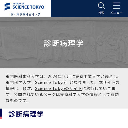
旧・東京医科歯科大学
大学案内
診断病理学
大学案内トップ
入学案内
学長メッセージ
入学案内トップ
学生生活
基本理念・沿革
大学案内
学生生活トップ
教育研究組織等
東京医科歯科大学は、2024年10月に東京工業大学と統合し、
東京科学大学（Science Tokyo）となりました。本サイトの
情報は、順次、
Science Tokyoのサイト
に移行していきま
基本理念・沿革トップ
東京医科歯科大学の特色
学部受験生向け「大学案内」（冊子）
Science Tokyo SPRING (医歯学系)
教育研究組織等トップ
大学病院
す。公開されているページは東京科学大学の情報として有効
なものです。
理念
東京医科歯科大学の特色トップ
アクセス
学部入学案内
Science Tokyo SPRING (医歯学系) トップ
Science Tokyo BOOST (医歯学系)
教育理念
大学病院トップ
研究・連携
診断病理学
沿革
学問と教育の聖地 湯島に建つ東京医科歯科大
アクセストップ
運営組織
学部入学案内トップ
大学院入学案内
今後の博士学生向け支援制度について
Science Tokyo BOOST (医歯学系)トップ
CS（クリニシャン・サイエンティスト）養成支
教育理念トップ
医学部（医学科･保健衛生学科）
医科（医系診療部門）
研究・連携トップ
国際交流