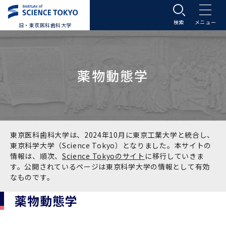
旧・東京医科歯科大学
大学案内
薬物動態学
大学案内トップ
入学案内
学長メッセージ
入学案内トップ
学生生活
基本理念・沿革
大学案内
学生生活トップ
教育研究組織等
東京医科歯科大学は、2024年10月に東京工業大学と統合し、
東京科学大学（Science Tokyo）となりました。本サイトの
情報は、順次、
Science Tokyoのサイト
に移行していきま
基本理念・沿革トップ
東京医科歯科大学の特色
学部受験生向け「大学案内」（冊子）
Science Tokyo SPRING (医歯学系)
教育研究組織等トップ
大学病院
す。公開されているページは東京科学大学の情報として有効
なものです。
理念
東京医科歯科大学の特色トップ
アクセス
学部入学案内
Science Tokyo SPRING (医歯学系) トップ
Science Tokyo BOOST (医歯学系)
教育理念
大学病院トップ
研究・連携
薬物動態学
沿革
学問と教育の聖地 湯島に建つ東京医科歯科大
アクセストップ
運営組織
学部入学案内トップ
大学院入学案内
今後の博士学生向け支援制度について
Science Tokyo BOOST (医歯学系)トップ
CS（クリニシャン・サイエンティスト）養成支
教育理念トップ
医学部（医学科･保健衛生学科）
医科（医系診療部門）
研究・連携トップ
国際交流