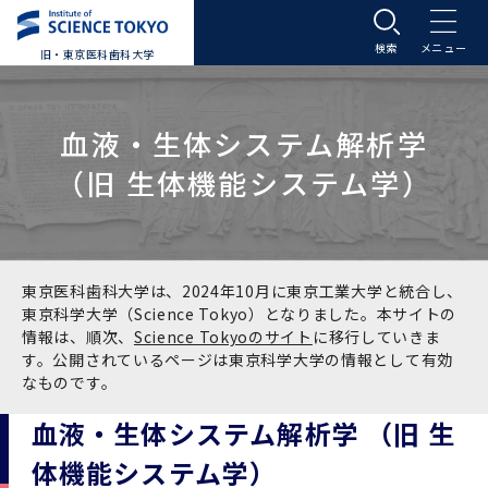
旧・東京医科歯科大学
大学案内
血液・生体システム解析学
大学案内トップ
入学案内
（旧 生体機能システム学）
学長メッセージ
入学案内トップ
学生生活
基本理念・沿革
大学案内
学生生活トップ
教育研究組織等
東京医科歯科大学は、2024年10月に東京工業大学と統合し、
東京科学大学（Science Tokyo）となりました。本サイトの
情報は、順次、
Science Tokyoのサイト
に移行していきま
基本理念・沿革トップ
東京医科歯科大学の特色
学部受験生向け「大学案内」（冊子）
Science Tokyo SPRING (医歯学系)
教育研究組織等トップ
大学病院
す。公開されているページは東京科学大学の情報として有効
なものです。
理念
東京医科歯科大学の特色トップ
アクセス
学部入学案内
Science Tokyo SPRING (医歯学系) トップ
Science Tokyo BOOST (医歯学系)
教育理念
大学病院トップ
研究・連携
血液・生体システム解析学 （旧 生
体機能システム学）
沿革
学問と教育の聖地 湯島に建つ東京医科歯科大
アクセストップ
運営組織
学部入学案内トップ
大学院入学案内
今後の博士学生向け支援制度について
Science Tokyo BOOST (医歯学系)トップ
CS（クリニシャン・サイエンティスト）養成支
教育理念トップ
医学部（医学科･保健衛生学科）
医科（医系診療部門）
研究・連携トップ
国際交流