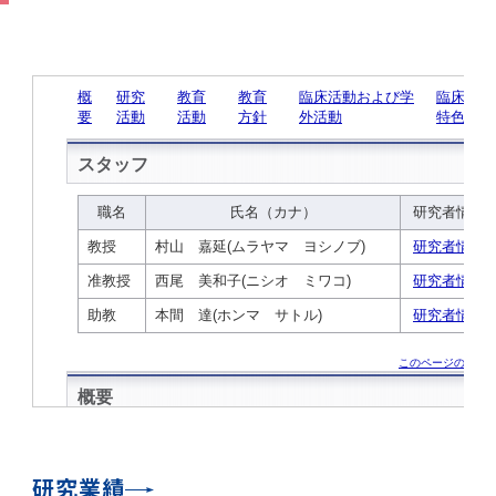
学
援制度
建物沿革
キャンパスマップ
運営組織トップ
広報誌・刊行物
アドミッション・ポリシー
大学院入学案内トップ
聴講生・科目等履修生および大学院研究生募集
令和8年度（2026年度）総合知と癒しの次世代
令和8年度（2026年度）トップレベルAI研究の
ポリシー
歯学部（歯学科･口腔保健学科）
歯科（歯系診療部門）
外部資金
大学基金
教育について
フロントランナー育成プログラム Science
ための共創型エキスパート人材育成プログラム
CS（クリニシャン・サイエンティスト）養成支
授業・カリキュラム
Tokyo Post-SPRING(医歯学系)春募集につい
対象学生（Science Tokyo BOOST（医歯学
援制度トップ
歴代校長及び学長
大学組織一覧
広報誌・刊行物トップ
大学の計画と評価
入試制度
募集要項
聴講生・科目等履修生および大学院研究生募集
入学に関するお問い合わせ窓口
ポリシートップ
医学部（医学科･保健衛生学科）
教養部
外部資金トップ
研究手続き
受験生
在学生
卒業生
て
系）生）の募集について
研究について
トップ
授業・カリキュラムトップ
入学料・授業料・奨学金
企業・研究者・一般の方
令和８年度（2026年度）CS（クリニシャン・
学生歌
学長・役員
大学紹介動画
大学の計画と評価トップ
入試制度トップ
募集要項トップ
四大学連合
学部などについて
WEB出願
医学部（医学科･保健衛生学科）
医学部（医学科･保健衛生学科）トップ
歯学部（歯学科･口腔保健学科）
教養部トップ
大学院医歯学総合研究科
研究費獲得支援
研究手続きトップ
研究活動
病院をご利用の方
令和7年度（2025年度）「総合知と癒しの次世
令和7年度トップレベルAI研究のための共創型
サイエンティスト）養成支援制度の募集につい
医療について
医学部
四大学連合･複合領域コース
入学料・授業料・奨学金トップ
留学情報
代フロントランナー育成プログラム Science
エキスパート人材育成プログラム対象学生（医
て
大学紹介動画トップ
ブランド
副学長
大学概要（冊子）
大学評価の制度について
四大学連合トップ
学部入試の変更点（予告）
学部などについてトップ
医歯学総合研究科
情報公開・個人情報
学生生活などについて
アドミッション・ポリシー
歯学部（歯学科･口腔保健学科）
医学科
歯学部（歯学科･口腔保健学科）トップ
大学院医歯学総合研究科
公開講座・公開シンポジウム・講演会等のお知
大学院医歯学総合研究科トップ
大学院保健衛生学研究科
産学官連携
倫理審査申請システム
研究活動トップ
研究組織
Tokyo SPRING(医歯学系)」対象学生の春募集
歯学系-BOOST生）の募集について
アクセス
学内サイト
EN
東京医科歯科大学の誓い
歯学部
教育要項（学部シラバス）
授業料・入学料・検定料
学生生活サポート
らせ
について
Call for Applications for the Clinician
大学紹介動画
大学評価の制度についてトップ
理事･監事
統合報告書
1-1．第４期中期目標・中期計画等について【6
四大学連合憲章等
情報公開・個人情報トップ
入試データ
ILA国府台
学生生活などについてトップ
保健衛生学研究科
東京医科歯科大学ＳＤＧｓ推進宣言
イベント
過去の試験問題・入試データ
大学院医歯学総合研究科
保健衛生学科 【看護学専攻】
歯学科
大学院医歯学総合研究科トップ
大学院保健衛生学研究科
修士課程 医歯理工保健学専攻
大学院保健衛生学研究科トップ
寄附講座・寄附部門一覧
e-Rad 府省共通研究開発管理システム(外部サ
利益相反申告システム(学外利用時VPN必要)
研究情報データベース
研究組織トップ
取り組み・規制
令和６年度（2024年度）TMDUトップレベル
Scientist (CS) Training Support Program
世界大学ランキング
年間】
生体材料工学研究所
授業料・入学料・検定料トップ
履修要項（大学院シラバス）
入学料・授業料免除・徴収猶予について
学生生活サポートトップ
各種支援制度
ILA国府台担当教員一覧
イト)
Call for Applications to Science Tokyo
AI研究のための共創型エキスパート人材育成プ
for Academic Year 2026
(Admission & Tuition
キャンパスライフ編
概説
四大学連合憲章等トップ
Post-SPRING（MD）Program for the 2026
ログラム 対象学生（TMDU-BOOST生）の募
役員会
広報誌
複合領域コース(四大学共通)
情報公開制度
これまでの学部入試変更点
医学部
授業料・入学料・検定料
イベントトップ
FAQ
男性職員の育児休業等取得推進宣言
資料請求
TOEFL-ITP試験結果（スコアレポート）の返
大学院保健衛生学研究科
保健衛生学科 【検査技術学専攻】
口腔保健学科【口腔保健衛生学専攻】
修士課程 医歯理工保健学専攻
大学院保健衛生学研究科トップ
修士課程 医歯理工保健学専攻トップ
修士課程 医歯理工保健学専攻【医療管理政策
研究科長挨拶
ジョイントリサーチ講座・ジョイントリサーチ
臨床研究審査委員会申請システム
機関リポジトリ
若手研究者支援センター（YISC）
取り組み・規制トップ
事務部
Exemption/Deferment)
1-1．第４期中期目標・中期計画等について【6
Academic Year by Eligible Students
集について
1-2.年度計画・年度評価等について【第1期～
却について
難治疾患研究所
授業料・入学料・検定料
保健衛生学研究科科目等履修生について
アルバイトについて
就職・キャリア支援
学（MMA）コース】
部門一覧
科研費電子申請システム(外部サイト)
年間】トップ
(*Spring admission)
第3期】
留学制度編
広報誌トップ
１．国立大学法人評価
四大学連合憲章
複合領域コース(四大学共通)トップ
経営協議会
大学案内 【受験生向け】（冊子）
複合領域コース（東京医科歯科大学）
個人情報保護制度
歯学部
奨学金について
オープンキャンパス
医歯学総合研究科博士課程 国際連携専攻（ジ
ダイバーシティ
合格発表
口腔保健学科【口腔保健工学専攻】
修士課程 医歯理工保健学専攻【医療管理政策
博士課程看護先進科学専攻
概要
概要
実験計画書のWeb申請システム(学外利用時
研究テーマ検索
重点研究領域
研究不正の防止
事務部トップ
入学料・授業料免除・徴収猶予について
奨学金について
ョイント・ディグリープログラム：JDP）
大学院入学希望者向け入試説明会
大学院研究生
入学料・授業料免除・徴収猶予について
アパート等の紹介
就職・キャリア支援トップ
学（MMA）コース】
サークル・学園祭
修士課程 医歯理工保健学専攻 グローバルヘル
生体材料工学研究所
研究助成金
VPN必要)
(Admission & Tuition
第１期 中期目標・中期計画等について
1-2.年度計画・年度評価等について【第1期～
Call for Applications to Science Tokyo
2．認証評価
(Admission & Tuition
スリーダー養成 (MPH) コース
多職種連携教育編
広報誌「Bloom! 医科歯科大」
２．大学認証評価
「大学院学生の教育研究交流」に関する協定書
複合領域コースについて
教育研究評議会
写真で綴る 東京医科歯科大学
三大学連合（外部サイト）
統合報告書
ダイバーシティトップ
生体材料工学研究所
入学料・授業料の免除・徴収猶予について
医学部医学科サマープログラム
コンプライアンス・ハラスメント
試験問題及び解答例等の公表
研究業績
博士課程共同災害看護学専攻
分野構成
組織
research map
統合研究機構・統合イノベーション推進機構
研究不正等の公表について
各種お問い合わせ先(事務部)
Exemption/Deferment)トップ