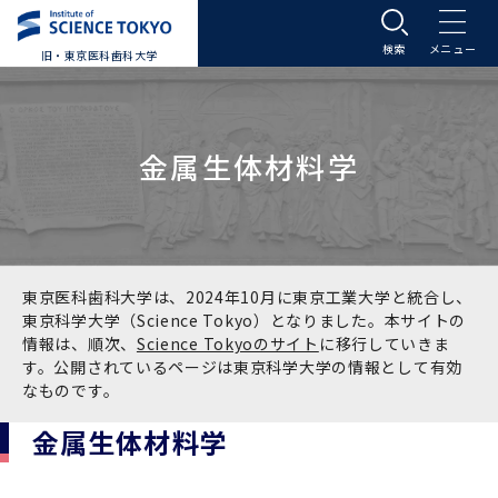
旧・東京医科歯科大学
大学案内
金属生体材料学
大学案内トップ
入学案内
学長メッセージ
入学案内トップ
学生生活
基本理念・沿革
大学案内
学生生活トップ
教育研究組織等
東京医科歯科大学は、2024年10月に東京工業大学と統合し、
東京科学大学（Science Tokyo）となりました。本サイトの
情報は、順次、
Science Tokyoのサイト
に移行していきま
基本理念・沿革トップ
東京医科歯科大学の特色
学部受験生向け「大学案内」（冊子）
Science Tokyo SPRING (医歯学系)
教育研究組織等トップ
大学病院
す。公開されているページは東京科学大学の情報として有効
なものです。
理念
東京医科歯科大学の特色トップ
アクセス
学部入学案内
Science Tokyo SPRING (医歯学系) トップ
Science Tokyo BOOST (医歯学系)
教育理念
大学病院トップ
研究・連携
金属生体材料学
沿革
学問と教育の聖地 湯島に建つ東京医科歯科大
アクセストップ
運営組織
学部入学案内トップ
大学院入学案内
今後の博士学生向け支援制度について
Science Tokyo BOOST (医歯学系)トップ
CS（クリニシャン・サイエンティスト）養成支
教育理念トップ
医学部（医学科･保健衛生学科）
医科（医系診療部門）
研究・連携トップ
国際交流