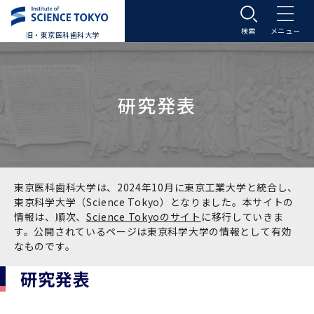
旧・東京医科歯科大学
大学案内
研究発表
大学案内トップ
入学案内
学長メッセージ
入学案内トップ
学生生活
基本理念・沿革
大学案内
学生生活トップ
教育研究組織等
東京医科歯科大学は、2024年10月に東京工業大学と統合し、
東京科学大学（Science Tokyo）となりました。本サイトの
情報は、順次、
Science Tokyoのサイト
に移行していきま
基本理念・沿革トップ
東京医科歯科大学の特色
学部受験生向け「大学案内」（冊子）
Science Tokyo SPRING (医歯学系)
教育研究組織等トップ
大学病院
す。公開されているページは東京科学大学の情報として有効
なものです。
理念
東京医科歯科大学の特色トップ
アクセス
学部入学案内
Science Tokyo SPRING (医歯学系) トップ
Science Tokyo BOOST (医歯学系)
教育理念
大学病院トップ
研究・連携
研究発表
沿革
学問と教育の聖地 湯島に建つ東京医科歯科大
アクセストップ
運営組織
学部入学案内トップ
大学院入学案内
今後の博士学生向け支援制度について
Science Tokyo BOOST (医歯学系)トップ
CS（クリニシャン・サイエンティスト）養成支
教育理念トップ
医学部（医学科･保健衛生学科）
医科（医系診療部門）
研究・連携トップ
国際交流