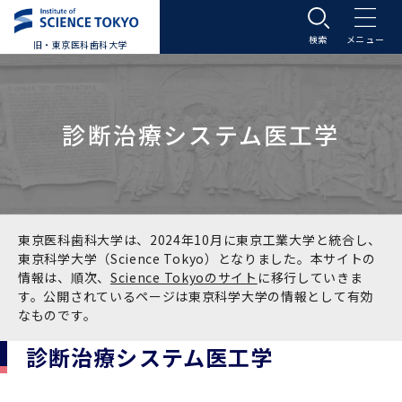
旧・東京医科歯科大学
大学案内
診断治療システム医工学
大学案内トップ
入学案内
学長メッセージ
入学案内トップ
学生生活
基本理念・沿革
大学案内
学生生活トップ
教育研究組織等
東京医科歯科大学は、2024年10月に東京工業大学と統合し、
東京科学大学（Science Tokyo）となりました。本サイトの
情報は、順次、
Science Tokyoのサイト
に移行していきま
基本理念・沿革トップ
東京医科歯科大学の特色
学部受験生向け「大学案内」（冊子）
Science Tokyo SPRING (医歯学系)
教育研究組織等トップ
大学病院
す。公開されているページは東京科学大学の情報として有効
なものです。
理念
東京医科歯科大学の特色トップ
アクセス
学部入学案内
Science Tokyo SPRING (医歯学系) トップ
Science Tokyo BOOST (医歯学系)
教育理念
大学病院トップ
研究・連携
診断治療システム医工学
沿革
学問と教育の聖地 湯島に建つ東京医科歯科大
アクセストップ
運営組織
学部入学案内トップ
大学院入学案内
今後の博士学生向け支援制度について
Science Tokyo BOOST (医歯学系)トップ
CS（クリニシャン・サイエンティスト）養成支
教育理念トップ
医学部（医学科･保健衛生学科）
医科（医系診療部門）
研究・連携トップ
国際交流