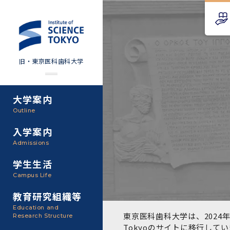
旧・東京医科歯科大学
大学案内
Science Tokyo SPRING
教育理念
外部資金
Outline
(医歯学系)
入学案内
基本理念・沿革
研究手続き
Science Tokyo BOOST (医
Admissions
歯学系)
東京医科歯科大学の特色
研究活動
学生生活
学部入学案内
Campus Life
CS（クリニシャン・サイエ
アクセス
研究組織
ンティスト）養成支援制度
教育研究組織等
大学院入学案内
Education and
教養部
東京医科歯科大学は、2024年
Research Structure
運営組織
取り組み・規制
授業・カリキュラム
Tokyoのサイト
に移行してい