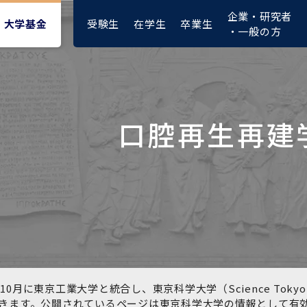
企業・研究者
受験生
在学生
卒業生
大学基金
・一般の方
口腔再生再建
大学紹介動画
大学評価の制度について
四大学連合憲章等
東京医科歯科大学ダイバー
募集要項
授業料・入学料・検定料
ポリシー
修士課程 医歯理工保健学専
統合イノベーション機構
シティ＆インクルージョン
攻
推進宣言等
1-1．第４期中期目標・中期
複合領域コース(四大学共
入試制度
入学料・授業料免除・徴収
医学部（医学科･保健衛生学
湯島学生支援センター
計画等について【6年間】
通)
猶予について(Admission &
在学生向け
科）
Tuition
学部などについて
Exemption/Deferment)
1-2.年度計画・年度評価等
歯学部（歯学科･口腔保健学
研究基盤クラスター（統合
について【第1期～第3期】
科）
研究機構）
図書館部門
広報誌
学生生活などについて
教育研究分野組織、指導教
奨学金について
員研究内容
大学院医歯学総合研究科
先端医歯工学創成クラスタ
10月に東京工業大学と統合し、東京科学大学（Science To
イベント
ー（統合研究機構）
きます。公開されているページは東京科学大学の情報として有