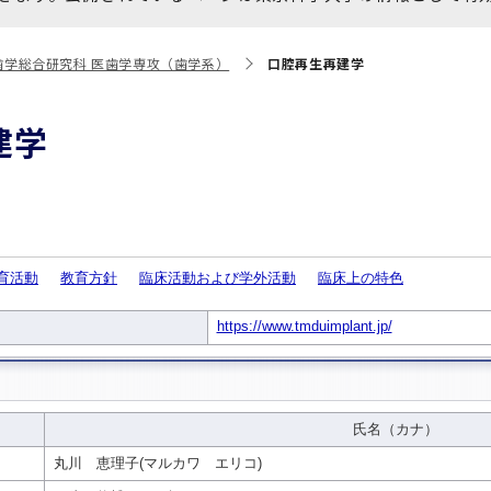
大学院保健衛生学研究科
博士課程 医歯学専攻
統合研究機構から他部局へ
写真で綴る 東京医科歯科大
歯学総合研究科 医歯学専攻（歯学系）
口腔再生再建学
異動したセンター
学
証明書関係
建学
障がいのある学生サポート
教学IR関連公開情報
学費・入学金・奨学金につ
博士課程 生命理工医療科学
いて
専攻
年報
年報