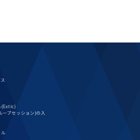
ース
xtic)
ループセッション)の入
タル