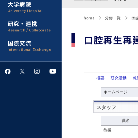
聴講生・科目等履修生およ
大学病院
び大学院研究生募集
大学院医歯学総合研究科
広報誌・刊行物
事務部
University Hospital
入学料・授業料・奨学金
home
分野一覧
医
研究・連携
大学院保健衛生学研究科
大学の計画と評価
Research / Collaborate
口腔再生再
国際交流
四大学連合
学生生活サポート
International Exchange
情報公開・個人情報
就職・キャリア支援
サークル・学園祭
施設利用
ダイバーシティ