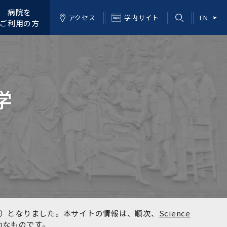
病院を
アクセス
学内サイト
EN
ご利用の方
学
kyo）となりました。本サイトの情報は、順次、
Science
効なものです。