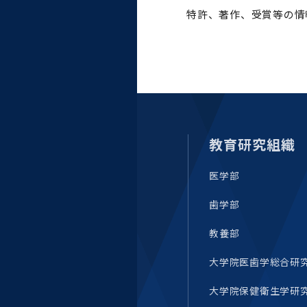
統合情報機構（図書館部
特許、著作、受賞等の情
門・ITセキュリティ部門）
学生支援・保健管理機構
環境安全管理室
教育研究組織
医学部
歯学部
教養部
大学院医歯学総合研
大学院保健衛生学研