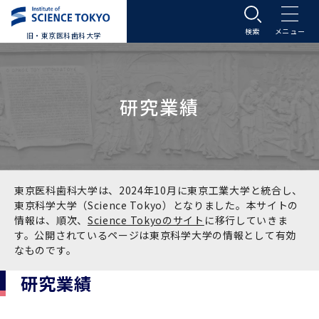
旧・東京医科歯科大学
大学案内
研究業績
大学案内トップ
入学案内
学長メッセージ
入学案内トップ
学生生活
基本理念・沿革
大学案内
学生生活トップ
教育研究組織等
東京医科歯科大学は、2024年10月に東京工業大学と統合し、
東京科学大学（Science Tokyo）となりました。本サイトの
情報は、順次、
Science Tokyoのサイト
に移行していきま
基本理念・沿革トップ
東京医科歯科大学の特色
学部受験生向け「大学案内」（冊子）
Science Tokyo SPRING (医歯学系)
教育研究組織等トップ
大学病院
す。公開されているページは東京科学大学の情報として有効
なものです。
理念
東京医科歯科大学の特色トップ
アクセス
学部入学案内
Science Tokyo SPRING (医歯学系) トップ
Science Tokyo BOOST (医歯学系)
教育理念
大学病院トップ
研究・連携
研究業績
沿革
学問と教育の聖地 湯島に建つ東京医科歯科大
アクセストップ
運営組織
学部入学案内トップ
大学院入学案内
今後の博士学生向け支援制度について
Science Tokyo BOOST (医歯学系)トップ
CS（クリニシャン・サイエンティスト）養成支
教育理念トップ
医学部（医学科･保健衛生学科）
医科（医系診療部門）
研究・連携トップ
国際交流