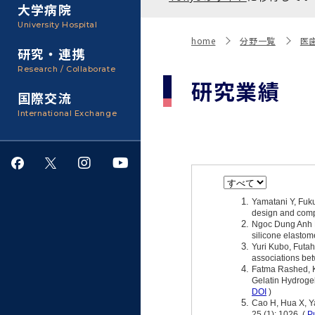
聴講生・科目等履修生およ
大学病院
び大学院研究生募集
大学院医歯学総合研究科
広報誌・刊行物
事務部
University Hospital
入学料・授業料・奨学金
home
分野一覧
医
研究・連携
大学院保健衛生学研究科
大学の計画と評価
Research / Collaborate
研究業績
国際交流
四大学連合
学生生活サポート
International Exchange
情報公開・個人情報
就職・キャリア支援
サークル・学園祭
施設利用
ダイバーシティ