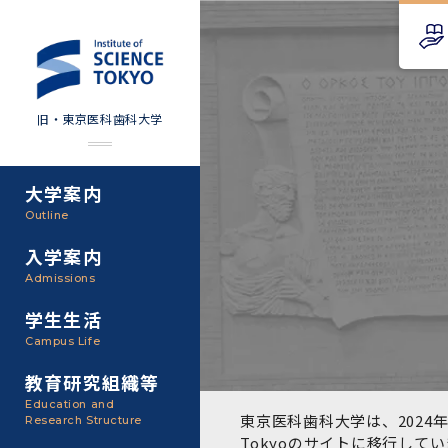
旧・東京医科歯科大学
大学案内
Science Tokyo SPRING
教育理念
外部資金
Outline
(医歯学系)
入学案内
基本理念・沿革
研究手続き
Science Tokyo BOOST (医
Admissions
歯学系)
東京医科歯科大学の特色
研究活動
学生生活
学部入学案内
Campus Life
CS（クリニシャン・サイエ
アクセス
研究組織
ンティスト）養成支援制度
教育研究組織等
大学院入学案内
Education and
教養部
東京医科歯科大学は、2024年
Research Structure
運営組織
取り組み・規制
授業・カリキュラム
Tokyoのサイト
に移行してい