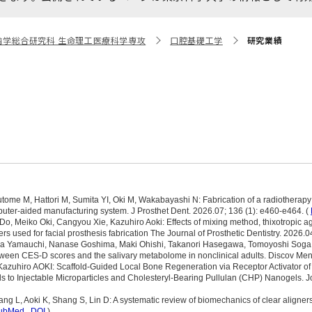
大学院保健衛生学研究科
博士課程 医歯学専攻
統合研究機構から他部局へ
写真で綴る 東京医科歯科大
歯学総合研究科 生命理工医療科学専攻
口腔基礎工学
研究業績
異動したセンター
学
証明書関係
障がいのある学生サポート
教学IR関連公開情報
学費・入学金・奨学金につ
博士課程 生命理工医療科学
いて
専攻
年報
年報