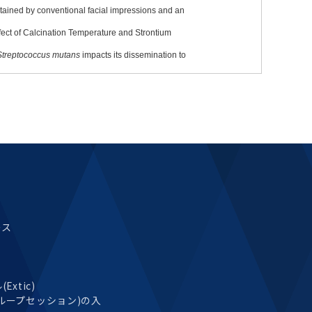
ース
xtic)
ループセッション)の入