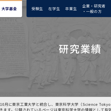
企業・研究者
受験生
在学生
卒業生
大学基金
・一般の方
研究業績
大学紹介動画
大学評価の制度について
四大学連合憲章等
東京医科歯科大学ダイバー
募集要項
授業料・入学料・検定料
ポリシー
修士課程 医歯理工保健学専
統合イノベーション機構
シティ＆インクルージョン
攻
推進宣言等
1-1．第４期中期目標・中期
複合領域コース(四大学共
入試制度
入学料・授業料免除・徴収
医学部（医学科･保健衛生学
湯島学生支援センター
計画等について【6年間】
通)
猶予について(Admission &
在学生向け
科）
Tuition
学部などについて
Exemption/Deferment)
1-2.年度計画・年度評価等
歯学部（歯学科･口腔保健学
研究基盤クラスター（統合
について【第1期～第3期】
科）
研究機構）
図書館部門
広報誌
学生生活などについて
教育研究分野組織、指導教
奨学金について
員研究内容
大学院医歯学総合研究科
先端医歯工学創成クラスタ
10月に東京工業大学と統合し、東京科学大学（Science To
イベント
ー（統合研究機構）
きます。公開されているページは東京科学大学の情報として有