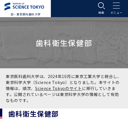
旧・東京医科歯科大学
大学案内
歯科衛生保健部
大学案内トップ
入学案内
学長メッセージ
入学案内トップ
学生生活
基本理念・沿革
大学案内
学生生活トップ
教育研究組織等
東京医科歯科大学は、2024年10月に東京工業大学と統合し、
東京科学大学（Science Tokyo）となりました。本サイトの
情報は、順次、
Science Tokyoのサイト
に移行していきま
基本理念・沿革トップ
東京医科歯科大学の特色
学部受験生向け「大学案内」（冊子）
Science Tokyo SPRING (医歯学系)
教育研究組織等トップ
大学病院
す。公開されているページは東京科学大学の情報として有効
なものです。
理念
東京医科歯科大学の特色トップ
アクセス
学部入学案内
Science Tokyo SPRING (医歯学系) トップ
Science Tokyo BOOST (医歯学系)
教育理念
大学病院トップ
研究・連携
歯科衛生保健部
沿革
学問と教育の聖地 湯島に建つ東京医科歯科大
アクセストップ
運営組織
学部入学案内トップ
大学院入学案内
今後の博士学生向け支援制度について
Science Tokyo BOOST (医歯学系)トップ
CS（クリニシャン・サイエンティスト）養成支
教育理念トップ
医学部（医学科･保健衛生学科）
医科（医系診療部門）
研究・連携トップ
国際交流