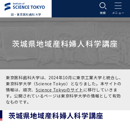
旧・東京医科歯科大学
大学案内
茨城県地域産科婦人科学講座
大学案内トップ
入学案内
学長メッセージ
入学案内トップ
学生生活
基本理念・沿革
大学案内
学生生活トップ
教育研究組織等
東京医科歯科大学は、2024年10月に東京工業大学と統合し、
東京科学大学（Science Tokyo）となりました。本サイトの
情報は、順次、
Science Tokyoのサイト
に移行していきま
基本理念・沿革トップ
東京医科歯科大学の特色
学部受験生向け「大学案内」（冊子）
Science Tokyo SPRING (医歯学系)
教育研究組織等トップ
大学病院
す。公開されているページは東京科学大学の情報として有効
なものです。
理念
東京医科歯科大学の特色トップ
アクセス
学部入学案内
Science Tokyo SPRING (医歯学系) トップ
Science Tokyo BOOST (医歯学系)
教育理念
大学病院トップ
研究・連携
茨城県地域産科婦人科学講座
沿革
学問と教育の聖地 湯島に建つ東京医科歯科大
アクセストップ
運営組織
学部入学案内トップ
大学院入学案内
今後の博士学生向け支援制度について
Science Tokyo BOOST (医歯学系)トップ
CS（クリニシャン・サイエンティスト）養成支
教育理念トップ
医学部（医学科･保健衛生学科）
医科（医系診療部門）
研究・連携トップ
国際交流