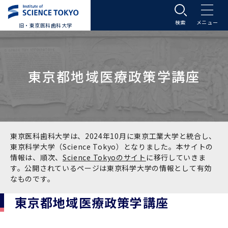
旧・東京医科歯科大学
大学案内
東京都地域医療政策学講座
大学案内トップ
入学案内
学長メッセージ
入学案内トップ
学生生活
基本理念・沿革
大学案内
学生生活トップ
教育研究組織等
東京医科歯科大学は、2024年10月に東京工業大学と統合し、
東京科学大学（Science Tokyo）となりました。本サイトの
情報は、順次、
Science Tokyoのサイト
に移行していきま
基本理念・沿革トップ
東京医科歯科大学の特色
学部受験生向け「大学案内」（冊子）
Science Tokyo SPRING (医歯学系)
教育研究組織等トップ
大学病院
す。公開されているページは東京科学大学の情報として有効
なものです。
理念
東京医科歯科大学の特色トップ
アクセス
学部入学案内
Science Tokyo SPRING (医歯学系) トップ
Science Tokyo BOOST (医歯学系)
教育理念
大学病院トップ
研究・連携
東京都地域医療政策学講座
沿革
学問と教育の聖地 湯島に建つ東京医科歯科大
アクセストップ
運営組織
学部入学案内トップ
大学院入学案内
今後の博士学生向け支援制度について
Science Tokyo BOOST (医歯学系)トップ
CS（クリニシャン・サイエンティスト）養成支
教育理念トップ
医学部（医学科･保健衛生学科）
医科（医系診療部門）
研究・連携トップ
国際交流