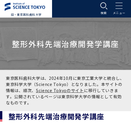
旧・東京医科歯科大学
大学案内
整形外科先端治療開発学講座
大学案内トップ
入学案内
学長メッセージ
入学案内トップ
学生生活
基本理念・沿革
大学案内
学生生活トップ
教育研究組織等
東京医科歯科大学は、2024年10月に東京工業大学と統合し、
東京科学大学（Science Tokyo）となりました。本サイトの
情報は、順次、
Science Tokyoのサイト
に移行していきま
基本理念・沿革トップ
東京医科歯科大学の特色
学部受験生向け「大学案内」（冊子）
Science Tokyo SPRING (医歯学系)
教育研究組織等トップ
大学病院
す。公開されているページは東京科学大学の情報として有効
なものです。
理念
東京医科歯科大学の特色トップ
アクセス
学部入学案内
Science Tokyo SPRING (医歯学系) トップ
Science Tokyo BOOST (医歯学系)
教育理念
大学病院トップ
研究・連携
整形外科先端治療開発学講座
沿革
学問と教育の聖地 湯島に建つ東京医科歯科大
アクセストップ
運営組織
学部入学案内トップ
大学院入学案内
今後の博士学生向け支援制度について
Science Tokyo BOOST (医歯学系)トップ
CS（クリニシャン・サイエンティスト）養成支
教育理念トップ
医学部（医学科･保健衛生学科）
医科（医系診療部門）
研究・連携トップ
国際交流