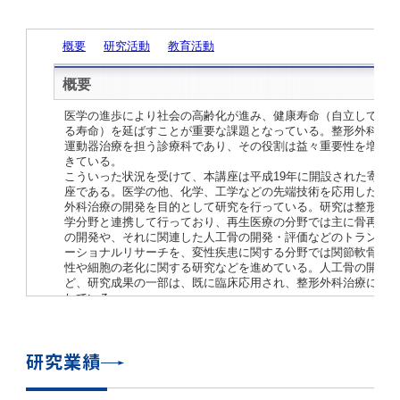
学
援制度
建物沿革
キャンパスマップ
運営組織トップ
広報誌・刊行物
アドミッション・ポリシー
大学院入学案内トップ
聴講生・科目等履修生および大学院研究生募集
令和8年度（2026年度）総合知と癒しの次世代
令和8年度（2026年度）トップレベルAI研究の
ポリシー
歯学部（歯学科･口腔保健学科）
歯科（歯系診療部門）
外部資金
大学基金
教育について
フロントランナー育成プログラム Science
ための共創型エキスパート人材育成プログラム
CS（クリニシャン・サイエンティスト）養成支
授業・カリキュラム
Tokyo Post-SPRING(医歯学系)春募集につい
対象学生（Science Tokyo BOOST（医歯学
援制度トップ
歴代校長及び学長
大学組織一覧
広報誌・刊行物トップ
大学の計画と評価
入試制度
募集要項
聴講生・科目等履修生および大学院研究生募集
入学に関するお問い合わせ窓口
ポリシートップ
医学部（医学科･保健衛生学科）
教養部
外部資金トップ
研究手続き
受験生
在学生
卒業生
て
系）生）の募集について
研究について
トップ
授業・カリキュラムトップ
入学料・授業料・奨学金
企業・研究者・一般の方
令和８年度（2026年度）CS（クリニシャン・
学生歌
学長・役員
大学紹介動画
大学の計画と評価トップ
入試制度トップ
募集要項トップ
四大学連合
学部などについて
WEB出願
医学部（医学科･保健衛生学科）
医学部（医学科･保健衛生学科）トップ
歯学部（歯学科･口腔保健学科）
教養部トップ
大学院医歯学総合研究科
研究費獲得支援
研究手続きトップ
研究活動
病院をご利用の方
令和7年度（2025年度）「総合知と癒しの次世
令和7年度トップレベルAI研究のための共創型
サイエンティスト）養成支援制度の募集につい
医療について
医学部
四大学連合･複合領域コース
入学料・授業料・奨学金トップ
留学情報
代フロントランナー育成プログラム Science
エキスパート人材育成プログラム対象学生（医
て
大学紹介動画トップ
ブランド
副学長
大学概要（冊子）
大学評価の制度について
四大学連合トップ
学部入試の変更点（予告）
学部などについてトップ
医歯学総合研究科
情報公開・個人情報
学生生活などについて
アドミッション・ポリシー
歯学部（歯学科･口腔保健学科）
医学科
歯学部（歯学科･口腔保健学科）トップ
大学院医歯学総合研究科
公開講座・公開シンポジウム・講演会等のお知
大学院医歯学総合研究科トップ
大学院保健衛生学研究科
産学官連携
倫理審査申請システム
研究活動トップ
研究組織
Tokyo SPRING(医歯学系)」対象学生の春募集
歯学系-BOOST生）の募集について
アクセス
学内サイト
EN
東京医科歯科大学の誓い
歯学部
教育要項（学部シラバス）
授業料・入学料・検定料
学生生活サポート
らせ
について
Call for Applications for the Clinician
大学紹介動画
大学評価の制度についてトップ
理事･監事
統合報告書
1-1．第４期中期目標・中期計画等について【6
四大学連合憲章等
情報公開・個人情報トップ
入試データ
ILA国府台
学生生活などについてトップ
保健衛生学研究科
東京医科歯科大学ＳＤＧｓ推進宣言
イベント
過去の試験問題・入試データ
大学院医歯学総合研究科
保健衛生学科 【看護学専攻】
歯学科
大学院医歯学総合研究科トップ
大学院保健衛生学研究科
修士課程 医歯理工保健学専攻
大学院保健衛生学研究科トップ
寄附講座・寄附部門一覧
e-Rad 府省共通研究開発管理システム(外部サ
利益相反申告システム(学外利用時VPN必要)
研究情報データベース
研究組織トップ
取り組み・規制
令和６年度（2024年度）TMDUトップレベル
Scientist (CS) Training Support Program
世界大学ランキング
年間】
生体材料工学研究所
授業料・入学料・検定料トップ
履修要項（大学院シラバス）
入学料・授業料免除・徴収猶予について
学生生活サポートトップ
各種支援制度
ILA国府台担当教員一覧
イト)
Call for Applications to Science Tokyo
AI研究のための共創型エキスパート人材育成プ
for Academic Year 2026
(Admission & Tuition
キャンパスライフ編
概説
四大学連合憲章等トップ
Post-SPRING（MD）Program for the 2026
ログラム 対象学生（TMDU-BOOST生）の募
役員会
広報誌
複合領域コース(四大学共通)
情報公開制度
これまでの学部入試変更点
医学部
授業料・入学料・検定料
イベントトップ
FAQ
男性職員の育児休業等取得推進宣言
資料請求
TOEFL-ITP試験結果（スコアレポート）の返
大学院保健衛生学研究科
保健衛生学科 【検査技術学専攻】
口腔保健学科【口腔保健衛生学専攻】
修士課程 医歯理工保健学専攻
大学院保健衛生学研究科トップ
修士課程 医歯理工保健学専攻トップ
修士課程 医歯理工保健学専攻【医療管理政策
研究科長挨拶
ジョイントリサーチ講座・ジョイントリサーチ
臨床研究審査委員会申請システム
機関リポジトリ
若手研究者支援センター（YISC）
取り組み・規制トップ
事務部
Exemption/Deferment)
1-1．第４期中期目標・中期計画等について【6
Academic Year by Eligible Students
集について
1-2.年度計画・年度評価等について【第1期～
却について
難治疾患研究所
授業料・入学料・検定料
保健衛生学研究科科目等履修生について
アルバイトについて
就職・キャリア支援
学（MMA）コース】
部門一覧
科研費電子申請システム(外部サイト)
年間】トップ
(*Spring admission)
第3期】
留学制度編
広報誌トップ
１．国立大学法人評価
四大学連合憲章
複合領域コース(四大学共通)トップ
経営協議会
大学案内 【受験生向け】（冊子）
複合領域コース（東京医科歯科大学）
個人情報保護制度
歯学部
奨学金について
オープンキャンパス
医歯学総合研究科博士課程 国際連携専攻（ジ
ダイバーシティ
合格発表
口腔保健学科【口腔保健工学専攻】
修士課程 医歯理工保健学専攻【医療管理政策
博士課程看護先進科学専攻
概要
概要
実験計画書のWeb申請システム(学外利用時
研究テーマ検索
重点研究領域
研究不正の防止
事務部トップ
入学料・授業料免除・徴収猶予について
奨学金について
研究業績
ョイント・ディグリープログラム：JDP）
大学院入学希望者向け入試説明会
大学院研究生
入学料・授業料免除・徴収猶予について
アパート等の紹介
就職・キャリア支援トップ
学（MMA）コース】
サークル・学園祭
修士課程 医歯理工保健学専攻 グローバルヘル
生体材料工学研究所
研究助成金
VPN必要)
(Admission & Tuition
第１期 中期目標・中期計画等について
1-2.年度計画・年度評価等について【第1期～
Call for Applications to Science Tokyo
2．認証評価
(Admission & Tuition
スリーダー養成 (MPH) コース
多職種連携教育編
広報誌「Bloom! 医科歯科大」
２．大学認証評価
「大学院学生の教育研究交流」に関する協定書
複合領域コースについて
教育研究評議会
写真で綴る 東京医科歯科大学
三大学連合（外部サイト）
統合報告書
ダイバーシティトップ
生体材料工学研究所
入学料・授業料の免除・徴収猶予について
医学部医学科サマープログラム
コンプライアンス・ハラスメント
試験問題及び解答例等の公表
博士課程共同災害看護学専攻
分野構成
組織
research map
統合研究機構・統合イノベーション推進機構
研究不正等の公表について
各種お問い合わせ先(事務部)
Exemption/Deferment)トップ