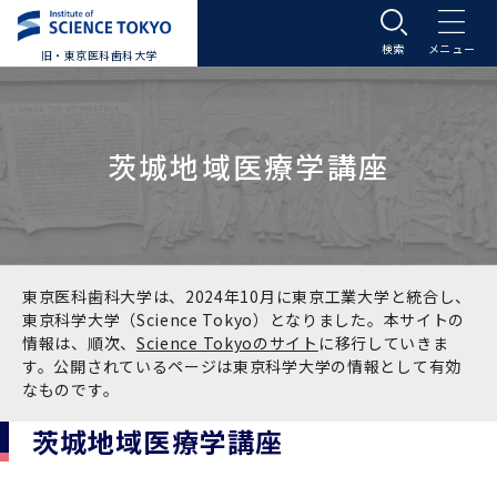
旧・東京医科歯科大学
大学案内
茨城地域医療学講座
大学案内トップ
入学案内
学長メッセージ
入学案内トップ
学生生活
基本理念・沿革
大学案内
学生生活トップ
教育研究組織等
東京医科歯科大学は、2024年10月に東京工業大学と統合し、
東京科学大学（Science Tokyo）となりました。本サイトの
情報は、順次、
Science Tokyoのサイト
に移行していきま
基本理念・沿革トップ
東京医科歯科大学の特色
学部受験生向け「大学案内」（冊子）
Science Tokyo SPRING (医歯学系)
教育研究組織等トップ
大学病院
す。公開されているページは東京科学大学の情報として有効
なものです。
理念
東京医科歯科大学の特色トップ
アクセス
学部入学案内
Science Tokyo SPRING (医歯学系) トップ
Science Tokyo BOOST (医歯学系)
教育理念
大学病院トップ
研究・連携
茨城地域医療学講座
沿革
学問と教育の聖地 湯島に建つ東京医科歯科大
アクセストップ
運営組織
学部入学案内トップ
大学院入学案内
今後の博士学生向け支援制度について
Science Tokyo BOOST (医歯学系)トップ
CS（クリニシャン・サイエンティスト）養成支
教育理念トップ
医学部（医学科･保健衛生学科）
医科（医系診療部門）
研究・連携トップ
国際交流