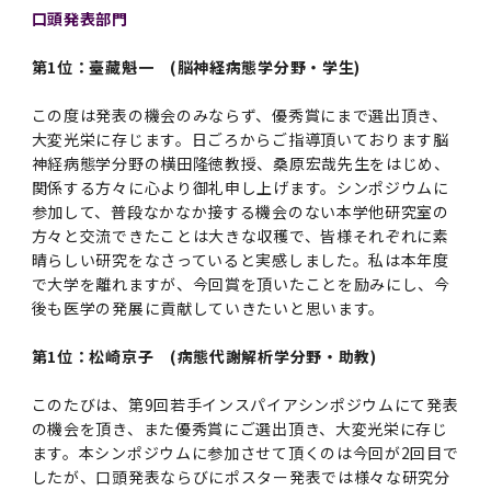
第3期】トップ
SPRING（MD）Program for the 2025
Exemption/Deferment)
奨学金についてトップ
日本学生支援機構
学費・入学金・奨学金について
大学院保健衛生学研究科
学生保険制度について
企業・官公庁・医療機関の皆様へ
サークル・学園祭トップ
博士課程 医歯学専攻
施設利用
難治疾患研究所
AMED研究費の年間公募スケジュール(学内専
倫理審査手続きについて
口頭発表部門
Academic Year by Eligible Students
第２期 中期目標・中期計画等について
3．自己点検・評価
博士課程 医歯学専攻
用)
学長×医学部学生懇談
英語版広報誌「TMDU ANNUAL NEWS」
写真で綴る 東京医科歯科大学トップ
３．自己点検・評価
「大学院学生の教育研究交流」に関する実施細
各複合領域コースの概要
学長選考・監察会議
クラウドファンディング実施プロジェクト一覧
医療管理政策学（MMA）コース（東京医科歯科
法定公開情報
東京医科歯科大学ダイバーシティ＆インクルー
コンプライアンス・ハラスメントトップ
難治疾患研究所
アルバイトについて
歯学部サマープログラム
医歯学総合研究科修士課程履修要項（シラバ
教育研究分野組織、指導教員研究内容
(*Autumn admission)
プレスリリース
オープンイノベーションセンター
剽窃チェックツール(学内専用)
【2026年4月入学者】入学料免除・徴収猶予申
（第１期中期目標期間中）年度計画、年度評価
奨学金について
日本学生支援機構
第1位：臺藏魁一 (脳神経病態学分野・学生)
目
大学）
ジョン推進宣言等
学費・入学金・奨学金についてトップ
大学院医歯学総合研究科生体検査科学講座
国民年金について
在学生向け
お茶の水祭
施設利用トップ
博士課程 生命理工医療科学専攻
ス）
ボランティア
高等研究院
各種実験手続き例(学内専用)
請について（Admission Fee
等について
第３期中期目標・中期計画等について
4．指定国立大学法人構想に関する進捗状況に
博士課程 医歯学専攻トップ
博士課程 国際連携専攻（ジョイント・ディグリ
GAPファンド等の公募
Exemption&Admission Fee Deferment）
学長×歯学部学生懇談
学内向け広報誌「TMDUニュース」
第1回『学びの地』
編入学制度について（複数学士号）
統計データ
ハラスメントへの対応について
国際交流サイト
学生寮について
オンライン個別進学相談
教育研究分野組織、指導教員研究内容トップ
履修要項（大学院シラバス）保健衛生学研究科
この度は発表の機会のみならず、優秀賞にまで選出頂き、
令和７年度（２０２５年度）総合知と癒しの次
青い鳥広場(学内専用)
各種センター
安全保障輸出管理(学内専用)
ついて
財団法人・地方公共団体等奨学金
ー・プログラム：JDP）
「複合領域コース｣｢編入学｣及び｢複数学士号｣
東京医科歯科大学ダイバーシティ＆インクルー
ダイバーシティ・インクルージョン室
奨学金について
研究テーマ検索システム
在学生向けトップ
学生相談窓口
新型コロナウイルス感染症に伴うお知らせ
保健管理センター
大変光栄に存じます。日ごろからご指導頂いております脳
情報システム
大学病院
世代フロントランナー育成プログラム（医歯学
研究に必要な講習会等
（第２期中期目標期間中）年度計画・年度評価
に関する協定書
ジョン推進宣言等トップ
神経病態学分野の横田隆徳教授、桑原宏哉先生をはじめ、
概要
系）「Science Tokyo SPRING (医歯学系)」
「修学支援に対する相談窓口」を設置しまし
東京医科歯科大学の歴史
医歯大ひろば
第2回『教育 講義・実習の軌跡』
土地・建物及び所在地／関係施設位置図
公益通報について
研究情報サイト
アパート等の紹介
地域特別枠推薦選抜説明会
看護先進科学専攻
５大学災害看護コンソーシアム履修の手引き
等について
高等研究院
利益相反
関係する方々に心より御礼申し上げます。シンポジウムに
関連リンク先
2025年度国立大学臨床検査学系博士後期課程
博士課程 生命理工医療科学専攻
（旧TMDU卓越大学院生制度）対象学生（秋入
た。
わくわく保育園（学内保育施設）
入学料・授業料の免除・徴収猶予について
お問い合わせ
学校推薦・求人情報について
ピアサポーター
卒業後の進路及び卒業者数
学生・女性支援センター
台風等の自然災害や交通機関運休による休講措
大学病院トップ
スポーツサイエンス機構
ES細胞/iPS細胞を使用する実験(学内専用)
参加して、普段なかなか接する機会のない本学他研究室の
優秀賞募集について
学対象）の募集について
「複合領域コース」の履修者に係る「編入学」
東京医科歯科大学ダイバーシティ＆インクルー
分野構成
置（湯島地区）Class Cancellation Measures
第3回『知と癒しの匠の創造者たち』
東京医科歯科大学規則集
研究テーマ検索システム
学生保険制度について
入試説明会
方々と交流できたことは大きな収穫で、皆様それぞれに素
統合教育機構学務企画課
（第３期中期目標期間中）年度計画・年度評価
臨床研究法における臨床研究の利益相反管理に
及び「複数学士号」に関する実施細目
ジョン推進宣言／基本方針／アクション・プラ
博士課程 生命理工医療科学専攻トップ
due to Natural Disasters, such as
履修要項（大学院シラバス）
高等教育の修学支援制度
晴らしい研究をなさっていると実感しました。私は本年度
障がいのある学生のサポートについて
学内就職支援イベント
証明書関係
わくわく保育園
医科（医系診療部門）
M&Dデータ科学センター
等について
各種委員会関係(学内専用)
ついて
ン
Typhoons, and Transportation
Call for Applications to Science Tokyo
で大学を離れますが、今回賞を頂いたことを励みにし、今
医歯学総合研究科博士課程医歯学系専攻履修要
その他の情報公開
卒業後の進路データ
キャンパス見学 ※現在は受け付けておりませ
設置計画履行状況報告書
Cancellation (for the Yushima area)
後も医学の発展に貢献していきたいと思います。
SPRING（MD）Program for the 2024
項（シラバス）
概要
年報
ん
証明書関係トップ
学外就職支援イベント
障がいのある学生サポート
フィットネスルーム・売店
歯科（歯系診療部門）
統合教育機構
特定認定再生医療等委員会
特定認定再生医療等委員会
Academic Year by Eligible Students
女性活躍推進法による一般事業主行動計画
第1位：松崎京子 (病態代謝解析学分野・助教)
研究不正の防止
サークル紹介
(*Autumn admission)
年報
新入学の大学院生へ To New Graduate
分野構成
年報トップ
統合教育機構学務企画課
ILA国府台 公開講座等のお知らせ
教養部在学生
障がいのある学生サポートトップ
インターンシップ
文部科学省からのお知らせ
国立美術館キャンパスメンバーズ
統合教育機構トップ
統合研究機構・統合イノベーション機構
ヒトES細胞倫理審査委員会
Students
次世代育成支援対策推進法による一般事業主行
このたびは、第9回若手インスパイアシンポジウムにて発表
会計監査人候補者の決定について
大学祭
令和６年度（２０２４年度）総合知と癒しの次
年報トップ
動計画
の機会を頂き、また優秀賞にご選出頂き、大変光栄に存じ
医歯学総合研究科博士課程生命理工学系専攻履
2024年（25.7MB）
セミナー・特別講義
キャンパス紹介
医学部在学生
修学上の支援について
就職支援サイトリンク集
世代フロントランナー育成プログラム（医歯学
令和７年度（２０２５年度）新入生向けPC購
医学・歯学分野における数理・データサイエン
統合研究機構・統合イノベーション機構トップ
ます。本シンポジウムに参加させて頂くのは今回が2回目で
オープンイノベーションセンター
利益相反に関する説明会資料(ダウンロード)(学
修要項（シラバス）
したが、口頭発表ならびにポスター発表では様々な研究分
系）「Science Tokyo SPRING (医歯学系)」
入推奨仕様書
ス・AI教育開発事業
内専用)
教育等の情報
留学について
2024年（PDF：5.4MB）