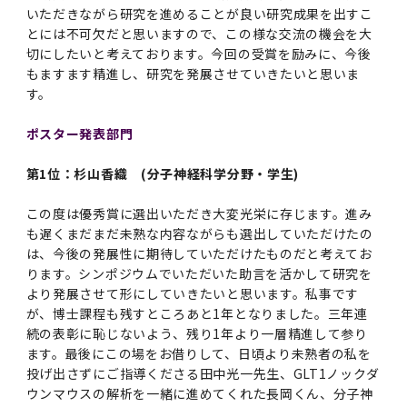
いただきながら研究を進めることが良い研究成果を出すこ
2011年度
とには不可欠だと思いますので、この様な交流の機会を大
切にしたいと考えております。今回の受賞を励みに、今後
もますます精進し、研究を発展させていきたいと思いま
す。
ポスター発表部門
第1位：杉山香織 (分子神経科学分野・学生)
この度は優秀賞に選出いただき大変光栄に存じます。進み
も遅くまだまだ未熟な内容ながらも選出していただけたの
は、今後の発展性に期待していただけたものだと考えてお
ります。シンポジウムでいただいた助言を活かして研究を
より発展させて形にしていきたいと思います。私事です
が、博士課程も残すところあと1年となりました。三年連
続の表彰に恥じないよう、残り1年より一層精進して参り
ます。最後にこの場をお借りして、日頃より未熟者の私を
投げ出さずにご指導くださる田中光一先生、GLT1ノックダ
ウンマウスの解析を一緒に進めてくれた長岡くん、分子神