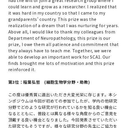
had the will of join a great research group where I
2016年 （PDF：13.5MB）
対象）の募集について
学位の申請
2015年 （PDF：83.3MB）
2019年度
脳統合機能研究センター
図書館
連絡先一覧
could learn and grow as a researcher. I realized that
国立大学法人ガバナンス・コード報告書
it was hard in my country so that I came to my
卒後3年大学評価アンケート
ダイバーシティ・インクルージョン室
2015年 （PDF：2.3MB）
grandparents’ country. This prize was the
2014年 （PDF：21.4MB）
2018年度
核酸・ペプチド創薬治療研究センター
図書館講習会
役員会議事概要について
realization of a dream that I was nurturing for years.
卒業時大学評価アンケート
Above all, I would like to thank my colleagues from
Department of Neuropathology, this prize is our
2013年 （PDF：6.4MB）
2017年度
アクティブラーニング教室・情報検索室
企業活動と医療機関等の透明性ガイドライン
prize, I owe them all patience and commitment that
科目評価（旧 科目別アンケート）
they always have to teach me. Together, we were
2016年度
イマキク
able to develop an important work for SCA1. Our
教学IR 業績・活動
finds brought me lots of motivation and this prize
reinforced it.
2015年度
情報システムポータル
第3位：稲葉弘哲 (細胞生物学分野・助教)
2014年度
お茶の水医学雑誌
この度は優秀賞に選出いただき大変光栄に存じます。本シ
ンポジウムは今回が初めての参加でしたが、学内の他研究
2013年度
分野でどのような研究が行われているかを知る良い機会に
なるとともに、普段とは異なる様々な角度からのご意見を
2012年度
頂戴する良い機会となりました。今回発表させていただい
た研究でもそうですが、様々な研究分野の先生にご協力を