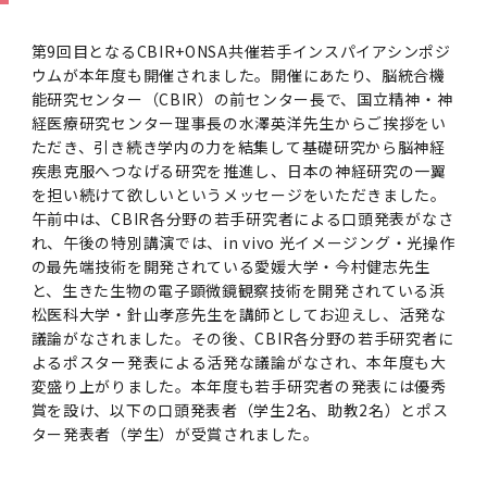
学
援制度
建物沿革
キャンパスマップ
運営組織トップ
広報誌・刊行物
アドミッション・ポリシー
大学院入学案内トップ
聴講生・科目等履修生および大学院研究生募集
令和8年度（2026年度）総合知と癒しの次世代
令和8年度（2026年度）トップレベルAI研究の
ポリシー
歯学部（歯学科･口腔保健学科）
歯科（歯系診療部門）
外部資金
大学基金
第9回目となるCBIR+ONSA共催若手インスパイアシンポジ
教育について
フロントランナー育成プログラム Science
ための共創型エキスパート人材育成プログラム
CS（クリニシャン・サイエンティスト）養成支
授業・カリキュラム
ウムが本年度も開催されました。開催にあたり、脳統合機
Tokyo Post-SPRING(医歯学系)春募集につい
対象学生（Science Tokyo BOOST（医歯学
援制度トップ
能研究センター（CBIR）の前センター長で、国立精神・神
歴代校長及び学長
大学組織一覧
広報誌・刊行物トップ
大学の計画と評価
入試制度
募集要項
聴講生・科目等履修生および大学院研究生募集
入学に関するお問い合わせ窓口
ポリシートップ
医学部（医学科･保健衛生学科）
教養部
外部資金トップ
研究手続き
受験生
在学生
卒業生
て
系）生）の募集について
経医療研究センター理事長の水澤英洋先生からご挨拶をい
研究について
トップ
授業・カリキュラムトップ
入学料・授業料・奨学金
企業・研究者・一般の方
ただき、引き続き学内の力を結集して基礎研究から脳神経
令和８年度（2026年度）CS（クリニシャン・
学生歌
学長・役員
大学紹介動画
大学の計画と評価トップ
入試制度トップ
募集要項トップ
四大学連合
学部などについて
WEB出願
医学部（医学科･保健衛生学科）
医学部（医学科･保健衛生学科）トップ
歯学部（歯学科･口腔保健学科）
教養部トップ
大学院医歯学総合研究科
研究費獲得支援
研究手続きトップ
研究活動
疾患克服へつなげる研究を推進し、日本の神経研究の一翼
病院をご利用の方
令和7年度（2025年度）「総合知と癒しの次世
令和7年度トップレベルAI研究のための共創型
サイエンティスト）養成支援制度の募集につい
医療について
医学部
四大学連合･複合領域コース
入学料・授業料・奨学金トップ
留学情報
を担い続けて欲しいというメッセージをいただきました。
代フロントランナー育成プログラム Science
エキスパート人材育成プログラム対象学生（医
て
午前中は、CBIR各分野の若手研究者による口頭発表がなさ
大学紹介動画トップ
ブランド
副学長
大学概要（冊子）
大学評価の制度について
四大学連合トップ
学部入試の変更点（予告）
学部などについてトップ
医歯学総合研究科
情報公開・個人情報
学生生活などについて
アドミッション・ポリシー
歯学部（歯学科･口腔保健学科）
医学科
歯学部（歯学科･口腔保健学科）トップ
大学院医歯学総合研究科
公開講座・公開シンポジウム・講演会等のお知
大学院医歯学総合研究科トップ
大学院保健衛生学研究科
産学官連携
倫理審査申請システム
研究活動トップ
研究組織
Tokyo SPRING(医歯学系)」対象学生の春募集
歯学系-BOOST生）の募集について
アクセス
学内サイト
EN
れ、午後の特別講演では、in vivo 光イメージング・光操作
東京医科歯科大学の誓い
歯学部
教育要項（学部シラバス）
授業料・入学料・検定料
学生生活サポート
らせ
について
の最先端技術を開発されている愛媛大学・今村健志先生
Call for Applications for the Clinician
大学紹介動画
大学評価の制度についてトップ
理事･監事
統合報告書
1-1．第４期中期目標・中期計画等について【6
四大学連合憲章等
情報公開・個人情報トップ
入試データ
ILA国府台
学生生活などについてトップ
保健衛生学研究科
東京医科歯科大学ＳＤＧｓ推進宣言
イベント
過去の試験問題・入試データ
大学院医歯学総合研究科
保健衛生学科 【看護学専攻】
歯学科
大学院医歯学総合研究科トップ
大学院保健衛生学研究科
修士課程 医歯理工保健学専攻
大学院保健衛生学研究科トップ
と、生きた生物の電子顕微鏡観察技術を開発されている浜
寄附講座・寄附部門一覧
e-Rad 府省共通研究開発管理システム(外部サ
利益相反申告システム(学外利用時VPN必要)
研究情報データベース
研究組織トップ
取り組み・規制
令和６年度（2024年度）TMDUトップレベル
Scientist (CS) Training Support Program
世界大学ランキング
年間】
生体材料工学研究所
授業料・入学料・検定料トップ
松医科大学・針山孝彦先生を講師としてお迎えし、活発な
履修要項（大学院シラバス）
入学料・授業料免除・徴収猶予について
学生生活サポートトップ
各種支援制度
ILA国府台担当教員一覧
イト)
Call for Applications to Science Tokyo
AI研究のための共創型エキスパート人材育成プ
for Academic Year 2026
議論がなされました。その後、CBIR各分野の若手研究者に
(Admission & Tuition
キャンパスライフ編
概説
四大学連合憲章等トップ
Post-SPRING（MD）Program for the 2026
ログラム 対象学生（TMDU-BOOST生）の募
役員会
広報誌
複合領域コース(四大学共通)
情報公開制度
これまでの学部入試変更点
医学部
授業料・入学料・検定料
イベントトップ
FAQ
男性職員の育児休業等取得推進宣言
資料請求
TOEFL-ITP試験結果（スコアレポート）の返
大学院保健衛生学研究科
保健衛生学科 【検査技術学専攻】
口腔保健学科【口腔保健衛生学専攻】
修士課程 医歯理工保健学専攻
大学院保健衛生学研究科トップ
修士課程 医歯理工保健学専攻トップ
修士課程 医歯理工保健学専攻【医療管理政策
研究科長挨拶
ジョイントリサーチ講座・ジョイントリサーチ
臨床研究審査委員会申請システム
機関リポジトリ
若手研究者支援センター（YISC）
取り組み・規制トップ
事務部
よるポスター発表による活発な議論がなされ、本年度も大
Exemption/Deferment)
1-1．第４期中期目標・中期計画等について【6
Academic Year by Eligible Students
集について
1-2.年度計画・年度評価等について【第1期～
却について
難治疾患研究所
授業料・入学料・検定料
保健衛生学研究科科目等履修生について
アルバイトについて
就職・キャリア支援
学（MMA）コース】
部門一覧
科研費電子申請システム(外部サイト)
変盛り上がりました。本年度も若手研究者の発表には優秀
年間】トップ
(*Spring admission)
第3期】
留学制度編
広報誌トップ
１．国立大学法人評価
四大学連合憲章
複合領域コース(四大学共通)トップ
賞を設け、以下の口頭発表者（学生2名、助教2名）とポス
経営協議会
大学案内 【受験生向け】（冊子）
複合領域コース（東京医科歯科大学）
個人情報保護制度
歯学部
奨学金について
オープンキャンパス
医歯学総合研究科博士課程 国際連携専攻（ジ
ダイバーシティ
合格発表
口腔保健学科【口腔保健工学専攻】
修士課程 医歯理工保健学専攻【医療管理政策
博士課程看護先進科学専攻
概要
概要
実験計画書のWeb申請システム(学外利用時
研究テーマ検索
重点研究領域
研究不正の防止
事務部トップ
入学料・授業料免除・徴収猶予について
奨学金について
ター発表者（学生）が受賞されました。
ョイント・ディグリープログラム：JDP）
大学院入学希望者向け入試説明会
大学院研究生
入学料・授業料免除・徴収猶予について
アパート等の紹介
就職・キャリア支援トップ
学（MMA）コース】
サークル・学園祭
修士課程 医歯理工保健学専攻 グローバルヘル
生体材料工学研究所
研究助成金
VPN必要)
(Admission & Tuition
第１期 中期目標・中期計画等について
1-2.年度計画・年度評価等について【第1期～
Call for Applications to Science Tokyo
2．認証評価
(Admission & Tuition
スリーダー養成 (MPH) コース
多職種連携教育編
広報誌「Bloom! 医科歯科大」
２．大学認証評価
「大学院学生の教育研究交流」に関する協定書
複合領域コースについて
教育研究評議会
写真で綴る 東京医科歯科大学
三大学連合（外部サイト）
統合報告書
ダイバーシティトップ
生体材料工学研究所
入学料・授業料の免除・徴収猶予について
医学部医学科サマープログラム
コンプライアンス・ハラスメント
試験問題及び解答例等の公表
博士課程共同災害看護学専攻
分野構成
組織
research map
統合研究機構・統合イノベーション推進機構
研究不正等の公表について
各種お問い合わせ先(事務部)
Exemption/Deferment)トップ