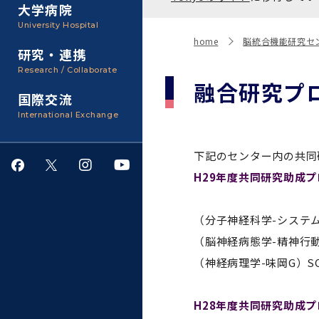
聴講生・科目等履修生およ
大学病院
び大学院研究生募集
大学院医歯学総合研究科
広報誌・刊行物
事務部
University Hospital
入学料・授業料・奨学金
home
脳統合機能研究セ
研究・連携
大学院保健衛生学研究科
大学の計画と評価
Research / Collaborate
融合研究プ
国際交流
四大学連合
学生生活サポート
International Exchange
情報公開・個人情報
下記のセンター内の共同
H29年度共同研究助成
就職・キャリア支援
（分子神経科学-システ
サークル・学園祭
（脳神経病態学-精神行
（神経病理学-味岡G）S
施設利用
ダイバーシティ
H28年度共同研究助成