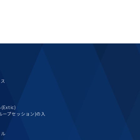
ース
xtic)
ループセッション)の入
タル