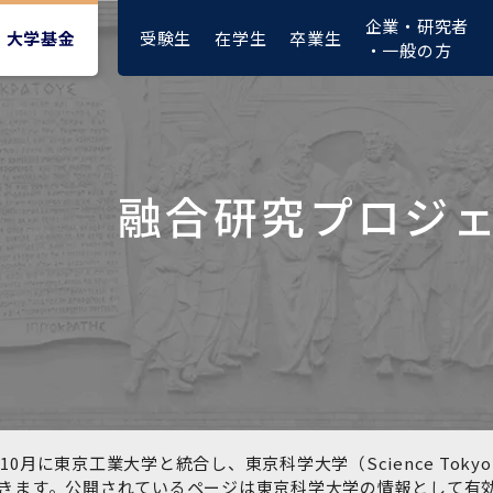
企業・研究者
受験生
在学生
卒業生
大学基金
・一般の方
融合研究プロジ
大学紹介動画
大学評価の制度について
四大学連合憲章等
東京医科歯科大学ダイバー
募集要項
授業料・入学料・検定料
ポリシー
修士課程 医歯理工保健学専
統合イノベーション機構
シティ＆インクルージョン
攻
推進宣言等
1-1．第４期中期目標・中期
複合領域コース(四大学共
入試制度
入学料・授業料免除・徴収
医学部（医学科･保健衛生学
湯島学生支援センター
計画等について【6年間】
通)
猶予について(Admission &
在学生向け
科）
Tuition
学部などについて
Exemption/Deferment)
1-2.年度計画・年度評価等
歯学部（歯学科･口腔保健学
研究基盤クラスター（統合
について【第1期～第3期】
科）
研究機構）
図書館部門
広報誌
学生生活などについて
教育研究分野組織、指導教
奨学金について
員研究内容
大学院医歯学総合研究科
先端医歯工学創成クラスタ
10月に東京工業大学と統合し、東京科学大学（Science To
イベント
ー（統合研究機構）
きます。公開されているページは東京科学大学の情報として有