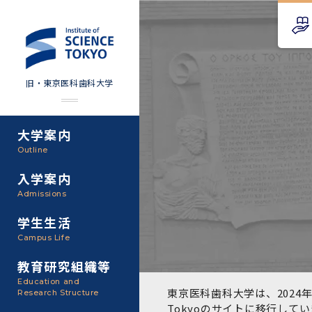
旧・東京医科歯科大学
大学案内
Science Tokyo SPRING
教育理念
外部資金
Outline
(医歯学系)
入学案内
基本理念・沿革
研究手続き
Science Tokyo BOOST (医
Admissions
歯学系)
東京医科歯科大学の特色
研究活動
学生生活
学部入学案内
Campus Life
CS（クリニシャン・サイエ
アクセス
研究組織
ンティスト）養成支援制度
教育研究組織等
大学院入学案内
Education and
教養部
東京医科歯科大学は、2024年
Research Structure
運営組織
取り組み・規制
授業・カリキュラム
Tokyoのサイト
に移行してい