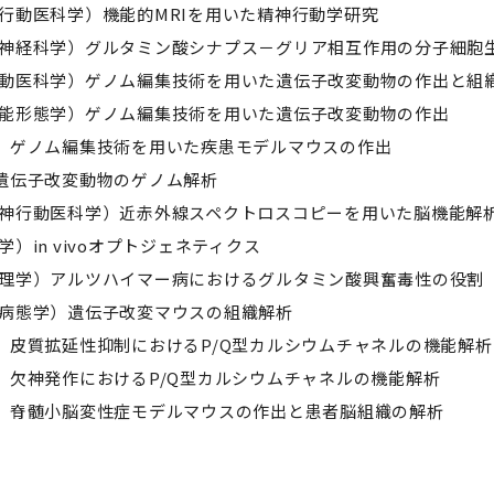
神行動医科学）機能的MRIを用いた精神行動学研究
子神経科学）グルタミン酸シナプス－グリア相互作用の分子細胞
行動医科学）ゲノム編集技術を用いた遺伝子改変動物の作出と組
機能形態学）ゲノム編集技術を用いた遺伝子改変動物の作出
G）ゲノム編集技術を用いた疾患モデルマウスの作出
）遺伝子改変動物のゲノム解析
精神行動医科学）近赤外線スペクトロスコピーを用いた脳機能解
）in vivoオプトジェネティクス
病理学）アルツハイマー病におけるグルタミン酸興奮毒性の役割
経病態学）遺伝子改変マウスの組織解析
G）皮質拡延性抑制におけるP/Q型カルシウムチャネルの機能解析
G）欠神発作におけるP/Q型カルシウムチャネルの機能解析
G）脊髄小脳変性症モデルマウスの作出と患者脳組織の解析