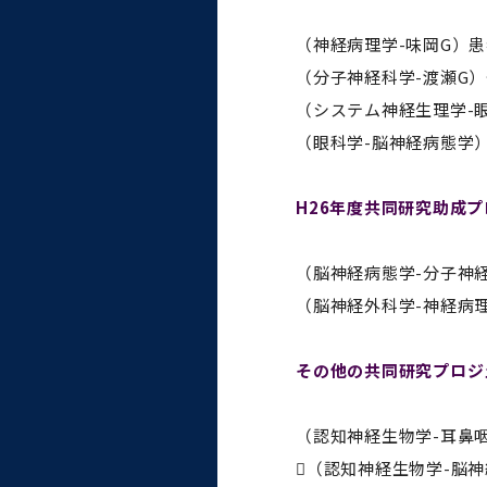
大学病院
コンプライアンス・ハラス
（神経病理学-味岡G）
メント
（分子神経科学-渡瀬G
（システム神経生理学-
（眼科学-脳神経病態学）
統合教育機構
H26年度共同研究助成
統合研究機構・統合イノベ
（脳神経病態学-分子神経
ーション機構
（脳神経外科学-神経病
その他の共同研究プロジ
（認知神経生物学-耳鼻
（認知神経生物学-脳