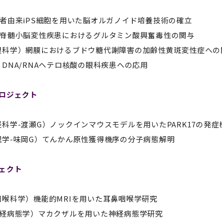
セミナー・特別講義
患者由来iPS細胞を用いた脳オルガノイド培養技術の確立
）脊髄小脳変性疾患におけるグルタミン酸興奮毒性の関与
眼科学）網膜におけるブドウ糖代謝障害の加齢性黄斑変性症への
DNA/RNAヘテロ核酸の眼科疾患への応用
プロジェクト
科学-渡瀬G）ノックインマウスモデルを用いたPARK17の発症
理学-味岡G）てんかん原性獲得機序の分子病態解明
ェクト
咽喉科学）機能的MRIを用いた耳鼻咽喉学研究
神経病態学）マカクザルを用いた神経病態学研究