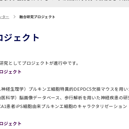
大学院保健衛生学研究科
博士課程 医歯学専攻
統合研究機構から他部局へ
写真で綴る 東京医科歯科大
ンター
融合研究プロジェクト
異動したセンター
学
証明書関係
ロジェクト
障がいのある学生サポート
教学IR関連公開情報
学費・入学金・奨学金につ
博士課程 生命理工医療科学
いて
専攻
研究としてプロジェクトが進行中です。
プロジェクト
年報
ム神経生理学）プルキンエ細胞特異的DEPDC5欠損マウスを用
動医科学）脳画像データベース、歩行解析を用いた神経疾患の研
年報
CA1患者iPS細胞由来プルキンエ細胞のキャラクタリゼーション
プロジェクト