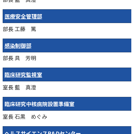
医療安全管理部
部長
工藤 篤
感染制御部
部長
具 芳明
臨床研究監視室
室長
藍 真澄
臨床研究中核病院設置準備室
室長
石黒 めぐみ
ヘルスサイエンスR&Dセンター