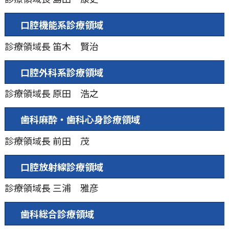
⼝腔機能系診療領域
診療領域長
笛⽊ 賢治
⼝腔外科系診療領域
診療領域長
原田 浩之
⻭科⿇酔・⻭科⼼⾝診療領域
診療領域長
前⽥ 茂
⼝腔放射線診療領域
診療領域長
三浦 雅彦
⻭科総合診療領域