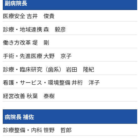
副病院長
医療安全
吉井 俊貴
診療・地域連携
森 毅彦
働き方改革
堤 剛
手術・先進医療
大野 京子
診療・臨床研究（歯系）
岩田 隆紀
看護・サービス・環境整備
井桁 洋子
経営改善
秋葉 泰樹
病院長 補佐
診療整備・内科
笹野 哲郎