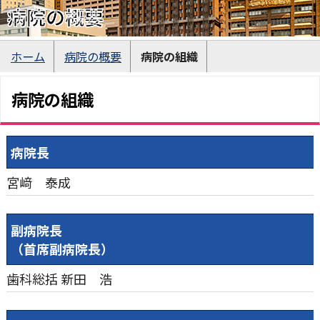
病院の概要
ホーム
病院の概要
病院の組織
病院の組織
病院長
宮﨑 泰成
副病院長
（首席副病院長）
歯科総括
新田 浩