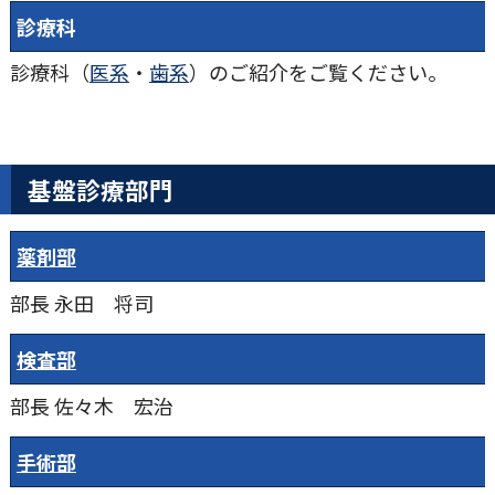
診療科
診療科（
医系
・
歯系
）のご紹介をご覧ください。
基盤診療部門
薬剤部
部長
永田 将司
検査部
部長
佐々木 宏治
手術部