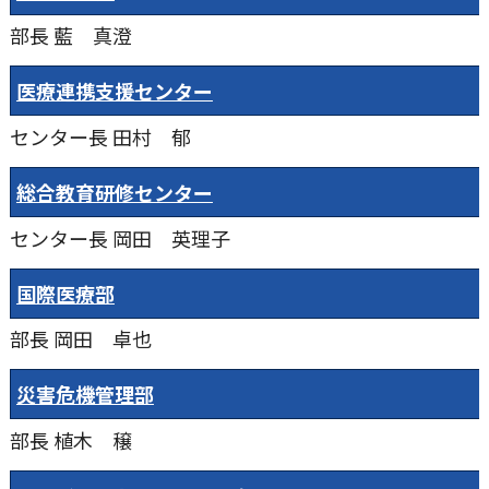
部長
藍 真澄
医療連携支援センター
センター長
田村 郁
総合教育研修センター
センター長
岡田 英理子
国際医療部
部長
岡田 卓也
災害危機管理部
部長
植木 穣