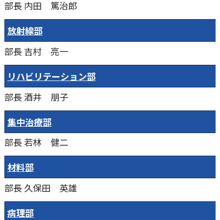
部長
内田 篤治郎
放射線部
部長
吉村 亮一
リハビリテーション部
部長
酒井 朋子
集中治療部
部長
若林 健二
材料部
部長
久保田 英雄
病理部