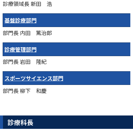
診療領域長
新田 浩
基盤診療部⾨
部門長
内⽥ 篤治郎
診療管理部⾨
部門長
岩田 隆紀
スポーツサイエンス部門
部門長
柳下 和慶
診療科長