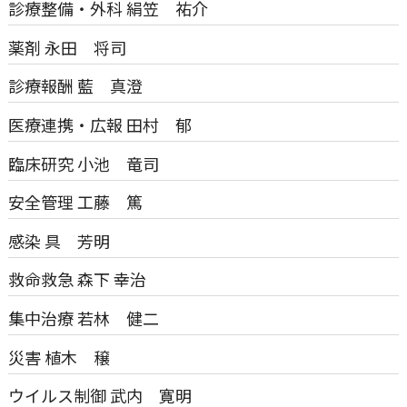
診療整備・外科
絹笠 祐介
薬剤
永田 将司
診療報酬
藍 真澄
医療連携・広報
田村 郁
臨床研究
小池 竜司
安全管理
工藤 篤
感染
具 芳明
救命救急
森下 幸治
集中治療
若林 健二
災害
植木 穣
ウイルス制御
武内 寛明