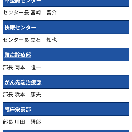
センター長
宮崎 晋介
快眠センター
センター長
立石 知也
難病診療部
部長
岡本 隆一
がん先端治療部
部長
浜本 康夫
臨床栄養部
部長
川田 研郎