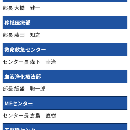
部長
大橋 健一
移植医療部
部長
藤田 知之
救命救急センター
センター長
森下 幸治
血液浄化療法部
部長
飯盛 聡一郎
MEセンター
センター長
倉島 直樹
不整脈センター