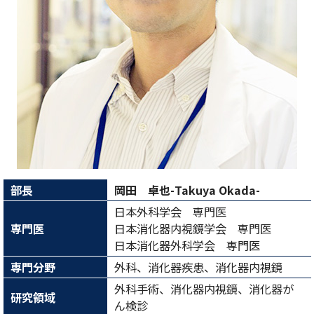
部長
岡田 卓也-Takuya Okada-
日本外科学会 専門医
専門医
日本消化器内視鏡学会 専門医
日本消化器外科学会 専門医
専門分野
外科、消化器疾患、消化器内視鏡
外科手術、消化器内視鏡、消化器が
研究領域
ん検診