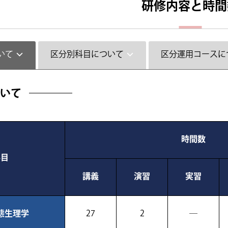
研修内容と時間
いて
区分別科目について
区分運用コースに
いて
時間数
科目
講義
演習
実習
態生理学
27
2
―