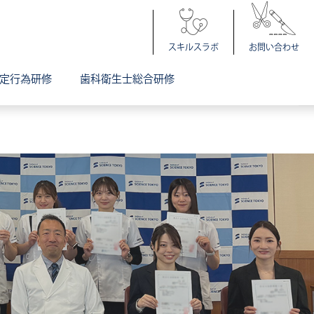
スキルスラボ
お問い合わせ
定行為研修
歯科衛生士総合研修
拶
プログラム概要
診療科説明会のお知らせ
説明会
研修の概要
協力型臨床研修施設・研修協力施設について
特定看護師インタビュー
採用案内（募集要項）
お問い合わせ
指導歯科医講習会