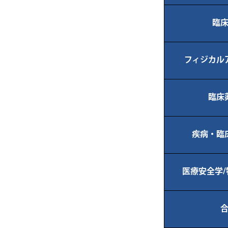
臨
フィジカル
臨床
疾病・臨
医療安全学