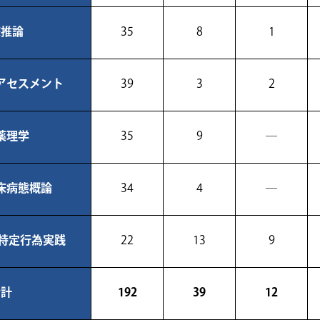
床推論
35
8
1
アセスメント
39
3
2
薬理学
35
9
―
床病態概論
34
4
―
/特定行為実践
22
13
9
合計
192
39
12