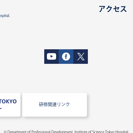
ー
アクセス
spital.
研修関連リンク
© Department of Professional Development, Institute of Science Tokyo Hospital.