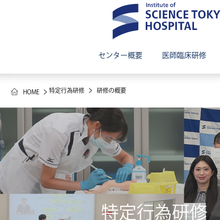
センター概要
医師臨床研修
特定行為研修
研修の概要
HOME
総合教育研修センターについて
理念・目標・特色
ご挨拶・ス
プログラム
（プログラ
プログラム概要（基礎研究医プログラム）
教育・研修
協力病院一覧
研修環境・
特定行為研修
採用案内（募集要項）
先輩医師イ