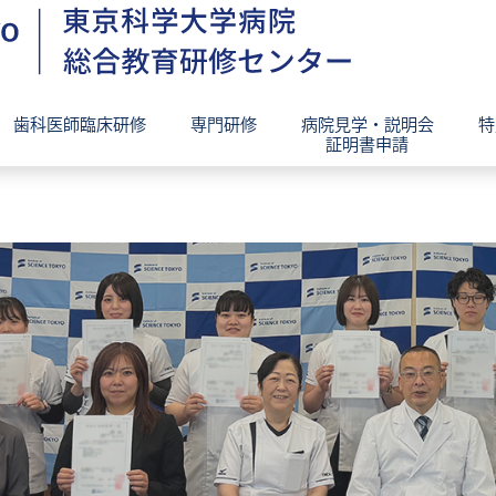
歯科医師臨床研修
専門研修
病院見学・説明会
特
証明書申請
タッフ紹介
概要
理念・特徴・研修管理委員長挨
専門研修プログラム領域別紹介
病院見学
教育理念・目的・目標
ムⅠ・Ⅱ・広域連携型・周産期）
研修指導体制・管理運営体制
証明書申請手続き
ご挨拶
指導体制
研修環境・処遇
募集要項
処遇
先輩歯科医インタビュー
ンタビュー
歯科医師臨床研修問題ＷＧ