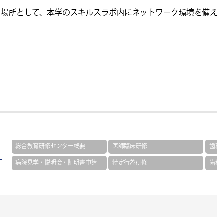
う場所として、本学のスキルスラボ内にネットワーク環境を備
総合教育研修センター概要
医師臨床研修
歯
病院見学・説明会・証明書申請
特定行為研修
歯