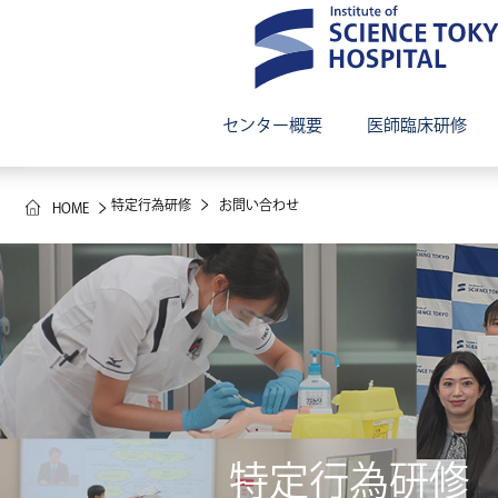
センター概要
医師臨床研修
特定行為研修
お問い合わせ
HOME
総合教育研修センターについて
理念・目標・特色
ご挨拶・ス
プログラム
（プログラ
プログラム概要（基礎研究医プログラム）
教育・研修
協力病院一覧
研修環境・
特定行為研修
採用案内（募集要項）
先輩医師イ