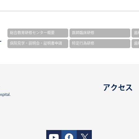
総合教育研修センター概要
医師臨床研修
歯
病院見学・説明会・証明書申請
特定行為研修
歯
ー
アクセス
spital.