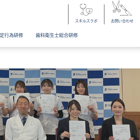
スキルスラボ
お問い合わせ
定行為研修
歯科衛生士総合研修
拶
プログラム概要
診療科説明会のお知らせ
説明会
研修の概要
協力型臨床研修施設・研修協力施設について
特定看護師インタビュー
採用案内（募集要項）
お問い合わせ
指導歯科医講習会