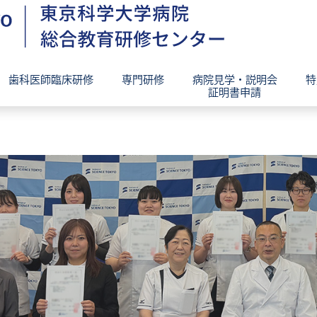
歯科医師臨床研修
専門研修
病院見学・説明会
特
証明書申請
タッフ紹介
概要
理念・特徴・研修管理委員長挨
専門研修プログラム領域別紹介
病院見学
教育理念・目的・目標
ムⅠ・Ⅱ・広域連携型・周産期）
研修指導体制・管理運営体制
証明書申請手続き
ご挨拶
指導体制
研修環境・処遇
募集要項
処遇
先輩歯科医インタビュー
ンタビュー
歯科医師臨床研修問題ＷＧ