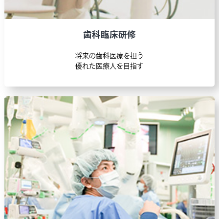
医師臨床研修
広域連携型プログラムQ＆Aを掲載しました。
歯科臨床研修
2025.09.30
将来の歯科医療を担う
医師臨床研修
優れた医療人を目指す
広域連携通信Vol.4（土浦協同病院）・
Vol.5（JAとりで総合医療センター）を掲載し
ました。
2025.09.16
医師臨床研修
広域連携通信Vol.3（ひたちなか総合病院）を
掲載しました。
2025.08.18
歯科医師臨床研修