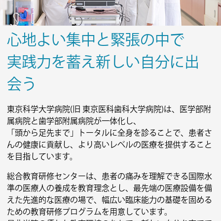
2026.04.22
歯科医師臨床研修
心地よい集中と緊張の中で
第2回 歯科医師臨床研修説明会 参加受付を開始
しました！
→終了しました
実践力を蓄え新しい自分に出
会う
2026.04.01
歯科医師臨床研修
東京科学大学病院(旧 東京医科歯科大学病院)は、医学部附
2026年度第１回東京科学大学病院歯科臨床研
属病院と歯学部附属病院が一体化し、
修指導歯科医講習会 情報を更新しました。
「頭から足先まで」
トータルに全身を診ることで、患者さ
→ 終了しました
んの健康に貢献し、より高いレベルの医療を提供すること
を目指しています。
2026.03.13
総合教育研修センターは、患者の痛みを理解できる国際水
医師臨床研修
準の医療人の養成を教育理念とし、最先端の医療設備を備
2026年度採用臨床研修医 追加募集延長につ
えた先進的な医療の場で、幅広い臨床能力の基礎を固める
いて
→終了しました
ための教育研修プログラムを用意しています。