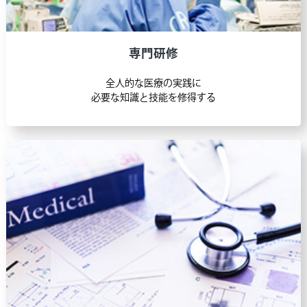
2025年度 第1回東京医科歯科大学病院歯科臨床
研修指導歯科医講習会 情報を更新しまし
専門研修
た。
→終了しました
全人的な医療の実践に
2025.06.13
必要な知識と技能を修得する
医師臨床研修
2026年度採用試験Web申請受付開始しまし
た。
→終了しました
2025.05.14
医師臨床研修
医師臨床研修医師臨床研修プログラム説明会
参加受付を開始しました！
→終了しました
2025.05.13