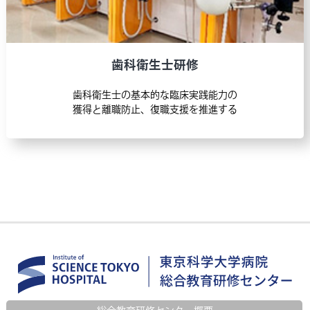
専門研修（後期研修）説明会の情報を更新しま
した。
歯科衛生士研修
2025.03.03
医師臨床研修
歯科衛生士の基本的な臨床実践能力の
獲得と離職防止、復職支援を推進する
2025年度採用臨床研修医 追加募集につい
て
→終了しました
2025.02.05
歯科医師臨床研修
第1回 歯科医師臨床研修説明会 参加受付を開始
しました！
→終了しました
2025.01.24
医師臨床研修