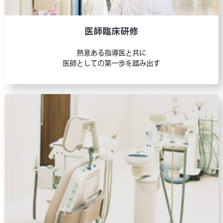
医師臨床研修
医師臨床研修医師臨床研修プログラム説明会
医師臨床研修
参加受付を開始しました！
→終了しました
熱意ある指導医と共に
2025.12.12
医師としての第一歩を踏み出す
特定行為研修
2026年度特定行為研修募集の受付期間を延長
しました！
→終了しました
2025.10.31
特定行為研修
2026年度特定行為研修募集案内を更新しまし
た。
→終了しました
2025.10.07