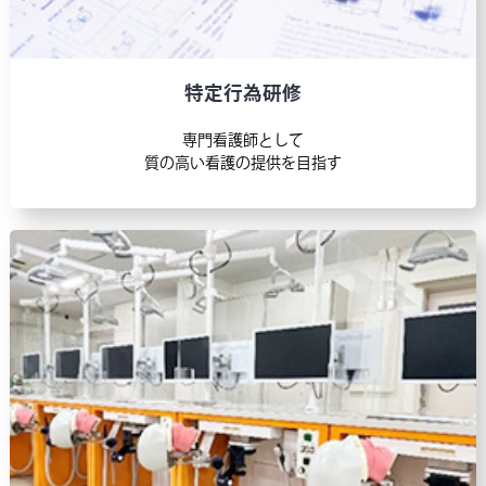
歯科医師臨床研修
2026年度 研修歯科医採用案内（募集要項）を
更新しました。
→終了しました
特定行為研修
2025.05.12
専門看護師として
質の高い看護の提供を目指す
医師臨床研修
2026年度採用スケジュールを掲載しました！
2025.05.02
歯科医師臨床研修
第2回 歯科医師臨床研修説明会 参加受付を開始
しました！
→終了しました
2025.04.14
専門研修