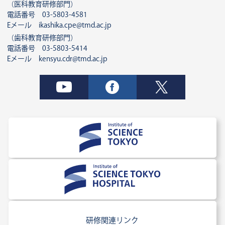
（医科教育研修部門）
2024年度 第1回東京医科歯科大学病院歯科臨床
電話番号 03-5803-4581
研修指導歯科医講習会 情報を更新しまし
Eメール ikashika.cpe@tmd.ac.jp
た。
→終了しました
（歯科教育研修部門）
電話番号 03-5803-5414
Eメール kensyu.cdr@tmd.ac.jp
2024.06.19
専門研修
臨床腫瘍科・がんゲノム科・緩和ケア科説明会
の情報を更新しました。ぜひご確認ください。
2024.06.14
医師臨床研修
2025年度採用選考試験Web申請受付開始しま
した。
→終了しました
2024.06.14
研修関連リンク