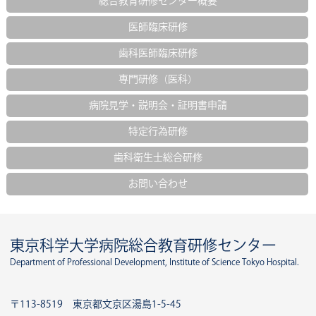
総合教育研修センター概要
医師臨床研修医師臨床研修プログラム説明会
参加受付を開始しました！
→終了しました
医師臨床研修
歯科医師臨床研修
2024.12.02
専門研修（医科）
特定行為研修
病院見学・説明会・証明書申請
2025年度研修生の募集を開始しました。
→
終了しました
特定行為研修
歯科衛生士総合研修
2024.11.13
お問い合わせ
歯科医師臨床研修
2024年度 第2回東京医科歯科大学病院歯科臨床
研修指導歯科医講習会 情報を更新しまし
東京科学大学病院総合教育研修センター
た。
→終了しました
Department of Professional Development, Institute of Science Tokyo Hospital.
2024.08.20
〒113-8519 東京都文京区湯島1-5-45
歯科医師臨床研修