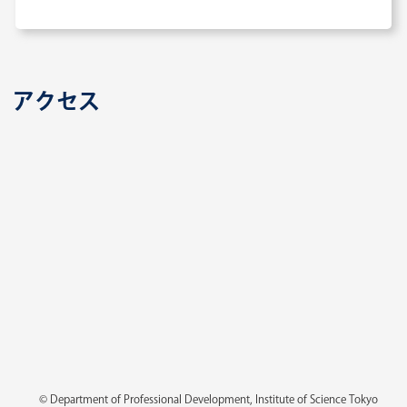
医師臨床研修
臨床研修ガイド2025をアップしました。
2024.06.12
アクセス
医師臨床研修
「研修医の声」を更新しました。2回に分けて
更新予定です。
ぜひご確認ください！
2024.06.12
医師臨床研修
研修医インタビュー動画をアップしました！
2024.05.31
医師臨床研修
© Department of Professional Development, Institute of Science Tokyo