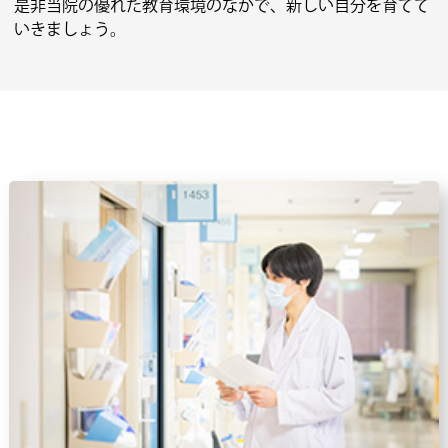
是非当院の優れた教育環境のなかで、新しい自分を育てて
いきましょう。
2026.03.13
医師臨床研修
広域連携型プログラムⅡを新設します。
2026.03.02
医師臨床研修
2026年度採用臨床研修医 追加募集について
2026.01.28
歯科医師臨床研修
第1回 歯科医師臨床研修説明会 参加受付を開始
しました！
→終了しました
2026.01.27