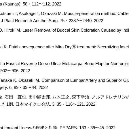
na (Kaunas). 58・112〜112. 2022
tsumi T, Asakage T, Okazaki M. Muscle-penetration method: Cable ne
th. J Plast Reconstr Aesthet Surg. 75・2387〜2440. 2022
Hiroki M. Laser Removal of Buccal Skin Coloration Caused by India 
. Fatal consequence after Mira Dry🄬 treatment: Necrotizing fasciit
f a Fascial Reverse Dorso-Ulnar Metacarpal Bone Flap for Non-union
7・902〜906. 2022
Tanaka K, Okazaki M. Comparison of Lumbar Artery and Superior Glute
gery. 6, 89・39〜44. 2022
百合, 石田 直也, 田中顕太郎, 八木正之, 森下幸治. ノルアドレ
 日本マイクロ会誌. 3, 35・116〜121. 2022
plant Illnessの現状と対策. PEPARS. 183・39〜45. 2022