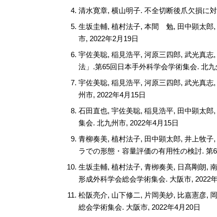
清水寛章, 横山明子. 不全切断後爪欠損に対
生坂圭輔, 植村法子, 本間 勉, 田中顕太
市, 2022年2月19日
宇佐美聡, 稲見浩平, 河原三四郎, 武光真志, 南川
法」.第65回日本手外科学会学術集会. 北九州市
宇佐美聡, 稲見浩平, 河原三四郎, 武光真
州市, 2022年4月15日
石田直也, 宇佐美聡, 稲見浩平, 田中顕太郎, 
集会. 北九州市, 2022年4月15日
青柳奏美, 植村法子, 田中顕太郎, 井上牧
ラでの形態・容量評価の有用性の検討. 第65
生坂圭輔, 植村法子, 青栁奏美, 日髙剛朗
形成外科学会総会学術集会. 大阪市, 2022年
松阪亮介, 山下修二, 片岡美紗, 比嘉憲
総会学術集会. 大阪市, 2022年4月20日