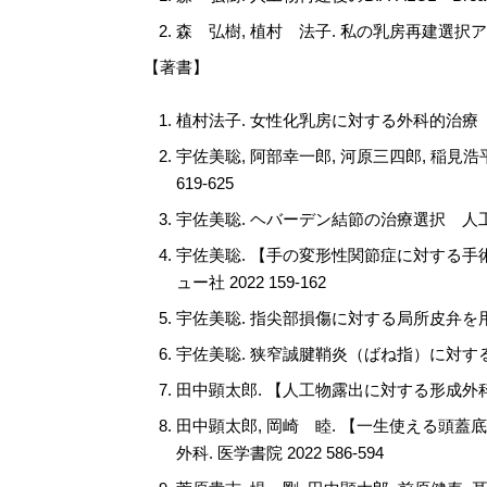
森 弘樹, 植村 法子. 私の乳房再建選択アル
【著書】
植村法子. 女性化乳房に対する外科的治療（皮
宇佐美聡, 阿部幸一郎, 河原三四郎, 稲見浩平.
619-625
宇佐美聡. ヘバーデン結節の治療選択 人工関節
宇佐美聡. 【手の変形性関節症に対する手術
ュー社 2022 159-162
宇佐美聡. 指尖部損傷に対する局所皮弁を用い
宇佐美聡. 狭窄誠腱鞘炎（ばね指）に対する腱
田中顕太郎. 【人工物露出に対する形成外科的
田中顕太郎, 岡崎 睦. 【一生使える頭
外科. 医学書院 2022 586-594