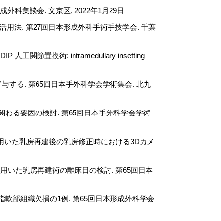
集談会. 文京区, 2022年1月29日
活用法. 第27回日本形成外科手術手技学会. 千葉
換術: intramedullary insetting
寄与する. 第65回日本手外科学会学術集会. 北九
後合併症に関わる要因の検討. 第65回日本手外科学会学術
皮弁を用いた乳房再建後の乳房修正時における3Dカメ
弁を用いた乳房再建術の離床日の検討. 第65回日本
指軟部組織欠損の1例. 第65回日本形成外科学会