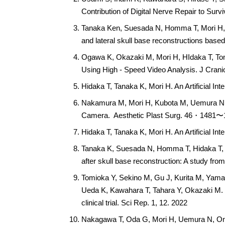
Contribution of Digital Nerve Repair to Su
Tanaka Ken, Suesada N, Homma T, Mori H, S
and lateral skull base reconstructions ba
Ogawa K, Okazaki M, Mori H, HIdaka T, Tom
Using High - Speed Video Analysis. J Cra
Hidaka T, Tanaka K, Mori H. An Artificial 
Nakamura M, Mori H, Kubota M, Uemura N, 
Camera. Aesthetic Plast Surg. 46・1481〜
Hidaka T, Tanaka K, Mori H. An Artificial 
Tanaka K, Suesada N, Homma T, Hidaka T, 
after skull base reconstruction: A study fr
Tomioka Y, Sekino M, Gu J, Kurita M, Yam
Ueda K, Kawahara T, Tahara Y, Okazaki M. Wea
clinical trial. Sci Rep. 1, 12. 2022
Nakagawa T, Oda G, Mori H, Uemura N, Onis