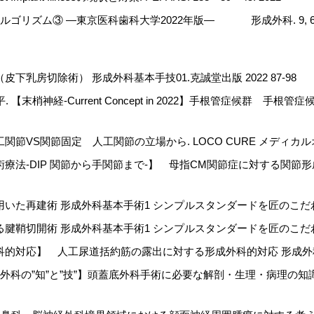
ゴリズム③ ―東京医科歯科大学2022年版― 形成外科. 9, 65・103
下乳房切除術） 形成外科基本手技01.克誠堂出版 2022 87-98
 【末梢神経-Current Concept in 2022】手根管症候群 手根
VS関節固定 人工関節の立場から. LOCO CURE メディカルオンライ
療法-DIP 関節から手関節まで-】 母指CM関節症に対する関節形
た再建術 形成外科基本手術1 シンプルスタンダードを匠のこだわりの技で
鞘切開術 形成外科基本手術1 シンプルスタンダードを匠のこだわりの技で
対応】 人工尿道括約筋の露出に対する形成外科的対応 形成外科. 克誠堂
蓋底外科の”知”と”技”】頭蓋底外科手術に必要な解剖・生理・病理の