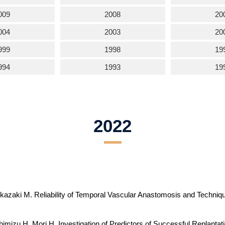
009
2008
20
004
2003
20
999
1998
19
994
1993
19
2022
zaki M. Reliability of Temporal Vascular Anastomosis and Techniqu
izu H, Mori H. Investigation of Predictors of Successful Replantation