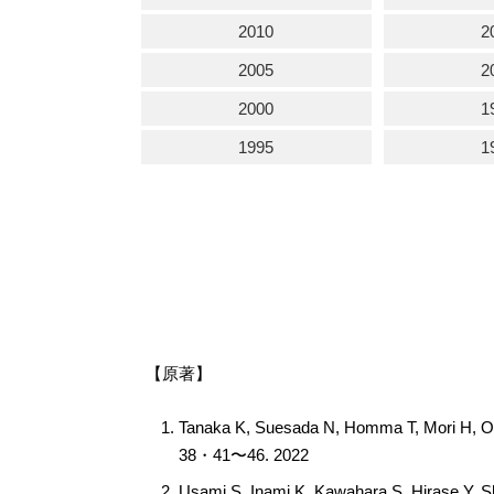
2010
2
2005
2
2000
1
1995
1
【原著】
Tanaka K, Suesada N, Homma T, Mori H, Oka
38・41〜46. 2022
Usami S, Inami K, Kawahara S, Hirase Y, Shim