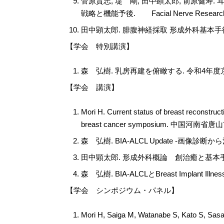
菅原貴志, 堤 剛, 田中顕太郎, 前原
戦略と機能予後. Facial Nerve Research 
田中顕太郎. 腓腹神経採取 形成外科基本手術01
【学会 特別講演】
森 弘樹. 乳房再建を俯瞰する. 令和4年度京
【学会 講演】
Mori H. Current status of breast reconstruc
breast cancer symposium. 中国河南省
森 弘樹. BIA-ALCL Update -画像診断
田中顕太郎. 形成外科概論 創治癒と基本手術
森 弘樹. BIA-ALCLとBreast Impla
【学会 シンポジウム・パネル】
Mori H, Saiga M, Watanabe S, Kato S, Sasa