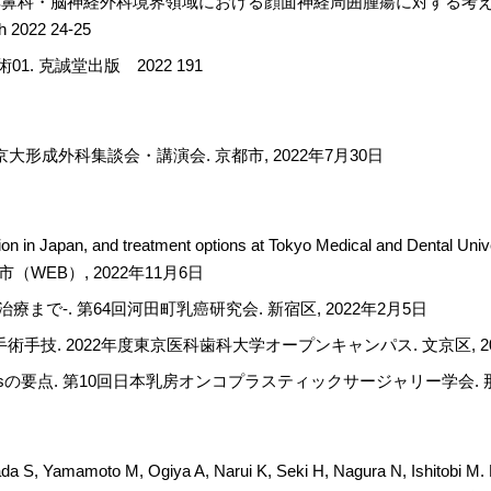
健寿. 耳鼻科・脳神経外科境界領域における顔面神経周囲腫瘍に対する
2022 24-25
. 克誠堂出版 2022 191
大形成外科集談会・講演会. 京都市, 2022年7月30日
tion in Japan, and treatment options at Tokyo Medical and Dental Univ
唐山市（WEB）, 2022年11月6日
から治療まで-. 第64回河田町乳癌研究会. 新宿区, 2022年2月5日
手技. 2022年度東京医科歯科大学オープンキャンパス. 文京区, 20
nt Illnessの要点. 第10回日本乳房オンコプラスティックサージャリー学会. 那
da S, Yamamoto M, Ogiya A, Narui K, Seki H, Nagura N, Ishitobi M. 