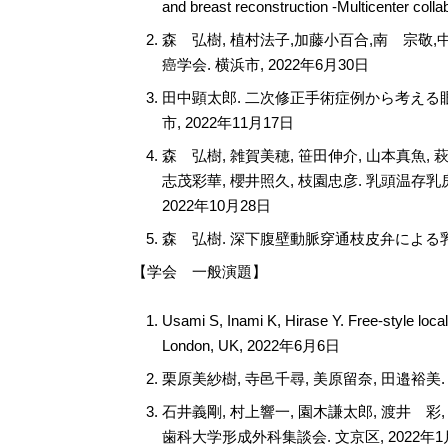
and breast reconstruction -Multicenter c
森 弘樹, 植村法子,加藤小百合,南 宗敬
癌学会. 横浜市, 2022年6月30日
田中顕太郎. 二次修正手術症例から考える
市, 2022年11月17日
森 弘樹, 雑賀美穂, 笹田伸介, 山本真魚, 
志茂彩華, 櫻井照久, 枝園忠彦. 乳頭温
2022年10月28日
森 弘樹. 深下腹壁動脈穿通枝皮弁による乳房再
【学会 一般演題】
Usami S, Inami K, Hirase Y. Free-style lo
London, UK, 2022年6月6日
栗原美紗樹, 寺邑千尋, 美原留奈, 田邉裕美
石井義剛, 村上響一, 園木謙太郎, 渡井 彩
歯科大学形成外科集談会. 文京区, 2022年1