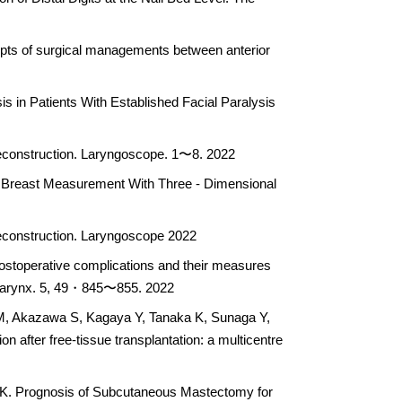
pts of surgical managements between anterior
in Patients With Established Facial Paralysis
Reconstruction. Laryngoscope. 1〜8. 2022
 Breast Measurement With Three - Dimensional
Reconstruction. Laryngoscope 2022
toperative complications and their measures
us Larynx. 5, 49・845〜855. 2022
M, Akazawa S, Kagaya Y, Tanaka K, Sunaga Y,
 after free-tissue transplantation: a multicentre
 K. Prognosis of Subcutaneous Mastectomy for