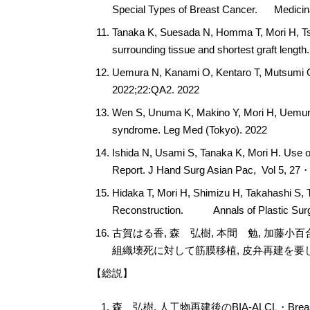
Special Types of Breast Cancer. Medici
Tanaka K, Suesada N, Homma T, Mori H, Tsu
surrounding tissue and shortest graft leng
Uemura N, Kanami O, Kentaro T, Mutsumi O, 
2022;22:QA2. 2022
Wen S, Unuma K, Makino Y, Mori H, Uemura K
syndrome. Leg Med (Tokyo). 2022
Ishida N, Usami S, Tanaka K, Mori H. Use o
Report. J Hand Surg Asian Pac, Vol 5, 2
Hidaka T, Mori H, Shimizu H, Takahashi S, 
Reconstruction. Annals of Plastic Sur
古賀はる香, 森 弘樹, 本間 勉, 加藤小
組織壊死に対して筋膜移植, 皮弁再建を要した1例.
【総説】
森 弘樹. 人工物再建後のBIA-ALCL・Breast Im