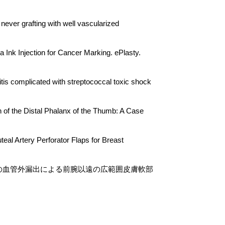
ver grafting with well vascularized
Ink Injection for Cancer Marking. ePlasty.
is complicated with streptococcal toxic shock
 of the Distal Phalanx of the Thumb: A Case
al Artery Perforator Flaps for Breast
ナリンの血管外漏出による前腕以遠の広範囲皮膚軟部