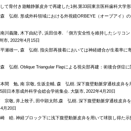
して骨付き遊離静脈皮弁で再建した1例.第33回東京医科歯科大学形成外科
郎, 森 弘樹. 形成外科領域における外視鏡ORBEYE（オーブアイ）の
義隆, 木下由紀子, 浜田佳孝. 「側方安全性を維持したシリコン DIP 人工関節置
, 2022年4月15日
志, 平瀬雄一, 森 弘樹. 指尖部再接着においては神経縫合が生着率に
森 弘樹. Oblique Triangular Flapによる視尖部再建：術
子, 本間 勉, 南 宗敬, 生坂圭輔, 森 弘樹. 深下腹壁動脈穿通枝
回日本形成外科学会総会学術集会. 大阪市, 2022年4月20日
, 南 宗敬, 井上牧子, 田中顕太郎,森 弘樹. 深下腹壁動脈穿通枝皮
4月20日
彦, 岡崎 睦. 神経ブロック下に浅下腹壁動脈皮弁を用いて球肢し得た示