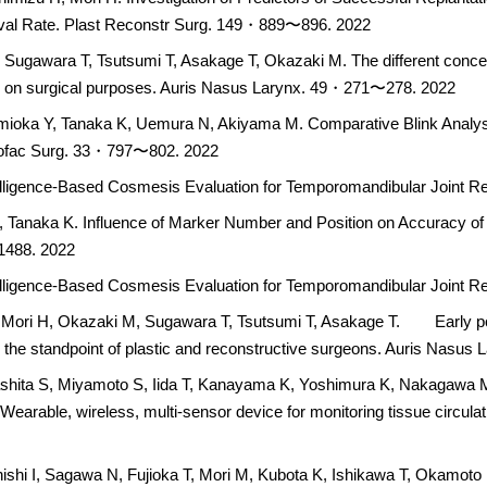
rvival Rate. Plast Reconstr Surg. 149・889〜896. 2022
ugawara T, Tsutsumi T, Asakage T, Okazaki M. The different conce
sed on surgical purposes. Auris Nasus Larynx. 49・271〜278. 2022
ioka Y, Tanaka K, Uemura N, Akiyama M. Comparative Blink Analysis 
niofac Surg. 33・797〜802. 2022
Intelligence-Based Cosmesis Evaluation for Temporomandibular Joint 
Tanaka K. Influence of Marker Number and Position on Accuracy of
1488. 2022
Intelligence-Based Cosmesis Evaluation for Temporomandibular Joint 
Mori H, Okazaki M, Sugawara T, Tsutsumi T, Asakage T. Early pos
om the standpoint of plastic and reconstructive surgeons. Auris Nas
ashita S, Miyamoto S, Iida T, Kanayama K, Yoshimura K, Nakagawa 
rable, wireless, multi-sensor device for monitoring tissue circulation
hi I, Sagawa N, Fujioka T, Mori M, Kubota K, Ishikawa T, Okamoto