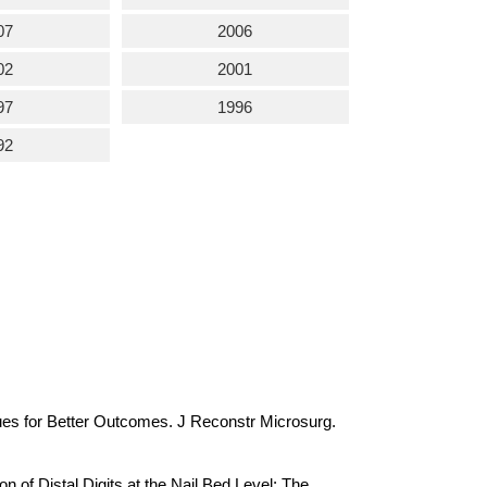
07
2006
02
2001
97
1996
92
es for Better Outcomes. J Reconstr Microsurg.
 of Distal Digits at the Nail Bed Level: The