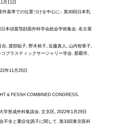
2年11月11日
要件基準での位置づけを中心に-. 第30回日本乳
回日本頭蓋顎顔面外科学会総会学術集会. 名古屋
百合, 渡部聡子, 野木裕子, 近藤真人, 山内智香子,
ンコプラスティックサージャリー学会. 那覇市,
2年11月25日
 IFSSH, IFSHT & FESSH COMBINED CONGRESS.
形成外科集談会. 文京区, 2022年1月29日
後の縫合不全と重症化因子に関して. 第33回東京医科