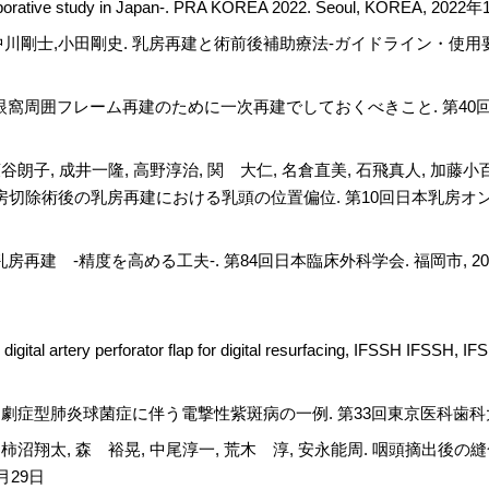
ollaborative study in Japan-. PRA KOREA 2022. Seoul, KOREA, 202
,中川剛士,小田剛史. 乳房再建と術前後補助療法-ガイドライン・使用
眼窩周囲フレーム再建のために一次再建でしておくべきこと. 第40
萩谷朗子, 成井一隆, 高野淳治, 関 大仁, 名倉直美, 石飛真人, 加藤小
存乳房切除術後の乳房再建における乳頭の位置偏位. 第10回日本乳房オ
建 -精度を高める工夫-. 第84回日本臨床外科学会. 福岡市, 202
cal digital artery perforator flap for digital resurfacing, IFSSH
. 劇症型肺炎球菌症に伴う電撃性紫斑病の一例. 第33回東京医科歯科大学
, 柿沼翔太, 森 裕晃, 中尾淳一, 荒木 淳, 安永能周. 咽頭摘出
月29日