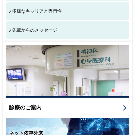
2025.04.03
スタッフ紹介
を更新しました。
多様なキャリアと専門性
2025.02.26
2025年3月14日（金）にJST CREST 領域横
断シンポジウム「現実/幻覚とバーチャル・リアリティ」が
開催されます。是非、ご参加ください。
先輩からのメッセージ
2025.01.31
当分野大学院生の田畑光一先生が日本統合失
調症学会 第5回国際学会若手発表奨励賞を受賞しました！
2025.01.07
研究のご紹介
を更新しました。
2024.11.29
小林七彩助教(ジョイントリサーチ講座)が、
東京科学大学・東京藝術大学マッチングファンドに採択さ
れました。
2024.10.29
当分野大学院生の田畑光一先生が第34回日本
メイラード学会年会(2024年10月12日)IMARS演題発表賞
を受賞しました！
診療のご案内
2024.10.29
業績
を更新しました。
2024.09.12 スマホやゲームの使い方に問題を感じていま
せんか？研究参加のご案内
ネット依存外来