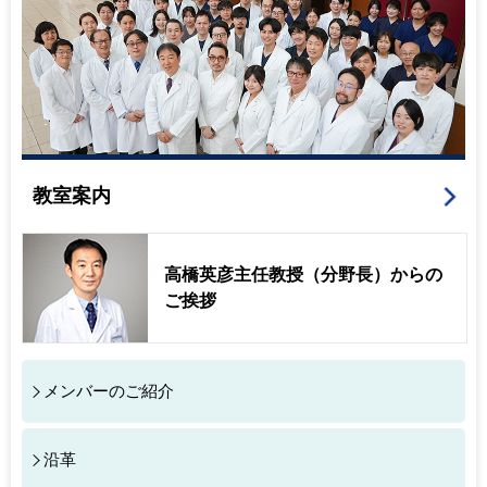
を受賞しました！
2025.08.26
AMED 令和7年度 「脳神経科学統合プログラ
ム（個別重点研究課題）」 領域4 デジタル空間上で再現
する脳モデル開発・研究基盤（デジタル脳）の構築に、 当
教室 高橋英彦教授が代表の研究開発課題「デジタル世代
のインターネット依存・ADHDにおける縦断的脳ダイナミ
クスデータとスマホログデータを用いた発症・治療効果予
測モデルの構築」 が採択されました。
教室案内
2025.08.26
AMED 令和7年度 「脳神経科学統合プログラ
ム（個別重点研究課題）」 領域2 ヒト高次脳機能のダイ
ナミクス解明に、 当教室 高橋英彦教授が分担研究者であ
高橋英彦主任教授（分野長）からの
る研究開発課題「記憶機能に関する全脳ダイナミクス・バ
ご挨拶
イオマーカの開発とニューロフィードバック訓練の基盤構
築（研究代表者 今水寛所長 株式会社国際電気通信基礎
技術研究所） が採択されました。
メンバーのご紹介
2025.08.26
AMED 令和7年度 「脳神経科学統合プログラ
ム（個別重点研究課題）」 領域3 神経疾患・精神疾患に
関するヒト病態メカニズム解明
沿革
当教室 高橋英彦教授が分担研究者である研究開発課題
「精神・神経疾患における炎症を起点とした全脳の神経回