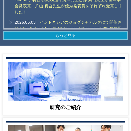
会発表賞、片山 真吾先生が優秀発表賞をそれぞれ受賞しま
した！
2026.05.03
インドネシアのジョグジャカルタにて開催さ
れたSouth East Asia AFPA Regional Congress 2026にて田
村 赳紘 医学部内講師がBest Poster Award、小林 七彩 助
もっと見る
教（サイバー精神医学講座）がBest Oral Presentation
Awardをそれぞれ受賞しました！
2026.03.21
当分野特任助教の田畑光一先生が、第16回日
本統合失調症学会学会賞（医学分野）を受賞しました！
2026.02.20
治徳 大介 准教授（サイバー精神医学講座）
がNHK総合「あさイチ」（2/17放送）に出演しました。
2026.02.12
当教室の半田剛久先生が、第39回 東京科学
大学医科同窓会 研究奨励賞を受賞しました!
2025.12.03
治徳 大介 准教授（サイバー精神医学講座）
研究のご紹介
が日本テレビ「ザ！世界仰天ニュース」（12/2放送）に出
演しました。
2025.12.01
「統合失調症における口腔細菌叢と認知機