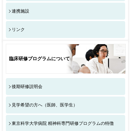
路変容の解明（研究代表者 古屋敷智之教授）が採択され
連携施設
ました。
2025.07.19
AMED 令和6年度 「脳神経科学統合プログラ
ム（個別重点研究課題）」 領域5 神経疾患・精神疾患の治
リンク
療等のシーズ開発
当教室 高橋英彦教授が分担研究者である研究開発課題
「生成/敵対AI・デジタル脳に基づく脳回路バイオマーカと
ニューロフィードバック治療に関する研究開発（研究代表
臨床研修プログラムについて
者 CORTESE Aurelio研究室長 株式会社国際電気通信基
礎技術研究所）が採択されました。
2025.06.20
当分野大学院生の野口詩織先生が、第121回
日本精神神経学会学術総会 fellowship awardを受賞しま
後期研修説明会
した！
2025.06.17
当分野特任助教の田畑光一先生が、日本生物
学的精神医学会 2024年度国際学会発表奨励賞を受賞しま
見学希望の方へ（医師、医学生）
した！
2025.04.27
当分野大学院生の豊田早織先生が第１５回日
東京科学大学病院 精神科専門研修プログラムの特徴
本統合失調症学会学会賞を受賞しました！