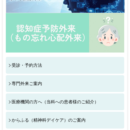
2024.09.08
分子病態研究チームのオリジナルサイト
を公
開しました。
2024.09.05
スタッフ紹介
を更新しました。
2024.08.24
当分野大学院生の田畑光一先生が第28回日本
亜鉛栄養治療研究会学術集会で、「低亜鉛血症は統合失調
症の臨床的重症度と関連する」の発表により最優秀演題賞
を受賞しました！
2024.05.26 塩飽裕紀テニュアトラック准教授が、日本神
受診・予約方法
経精神薬理学会の第13回学術奨励賞を受賞しました！
2024.05.20
からふる（精神科デイケア）のご案内
を更新
しました。
専門外来ご案内
2024.04.01
スタッフ紹介
を更新しました。
医療機関の方へ（当科への患者様のご紹介）
2024.01.09
教授あいさつ
を更新しました。
2024.01.09
研究のご紹介
を更新しました。
からふる（精神科デイケア）のご案内
2023.12.21
臨床研究にご参加くださる方を募集していま
す。