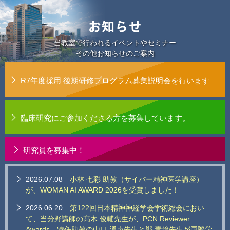
当教室で行われるイベントやセミナー
その他お知らせのご案内
R7年度採用 後期研修プログラム募集説明会を行います
臨床研究にご参加くださる方を募集しています。
研究員を募集中！
2026.07.08
小林 七彩 助教（サイバー精神医学講座）
が、WOMAN AI AWARD 2026を受賞しました！
2026.06.20
第122回日本精神神経学会学術総会におい
て、当分野講師の髙木 俊輔先生が、PCN Reviewer
Awards、特任助教の山口 湧声先生と鄭 素怡先生が国際学