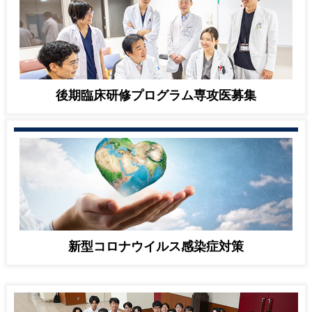
能の関連を明らかに」のプレスリリースを東京科学大学か
ら行いました。
2025.11.13
当分野助教の佐々木 祥乃先生が、日本児童
青年精神医学会 研究奨励賞を受賞しました！
2025.10.24
サイバー精神医学講座と株式会社KDDI総合
後期臨床研修プログラム
専攻医募集
研究所との共同研究が、第60回日本アルコール・アディク
ション医学会学術総会の優秀演題賞を受賞しました。
2025.10.10
治徳 大介 准教授（サイバー精神医学講座）
がNHK総合「あしたが変わるトリセツショー」（10/16放
送）に出演しました。
2025.10.01
サイバー精神医学講座のHPをリンクしまし
た
2025.09.19
当分野大学院生の山口湧声先生が、国際双極
新型コロナウイルス感染症対策
症学会（ISBD）にて、ISBD-JSMD次世代リーダーフェロ
ーシップに採択されました！
2025.09.02
当分野特任助教の田畑光一先生が、日本生物
学的精神医学会 第14回若手研究者育成プログラム奨励賞