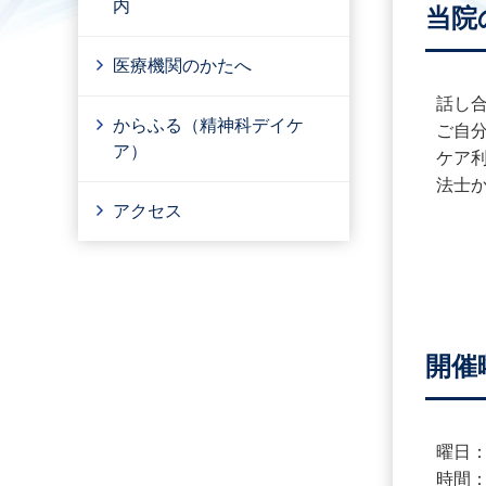
内
当院
医療機関のかたへ
話し
からふる（精神科デイケ
ご自
ア）
ケア
法士
アクセス
開催
曜日
時間：9