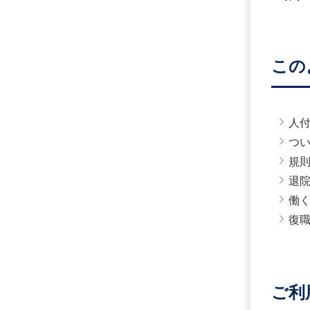
この
人
つ
規
退
働
復
ご利