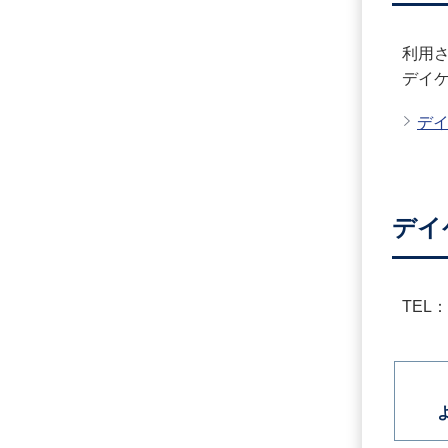
利用
デイ
デ
デイ
TEL：