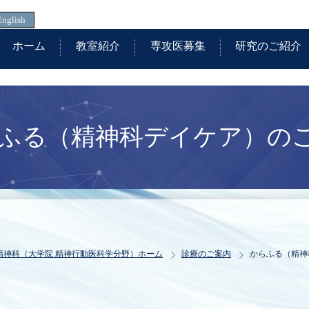
English
ホーム
教室紹介
専攻医募集
研究のご紹介
ふる（精神科デイケア）の
精神科（大学院 精神行動医科学分野）
ホーム
診療のご案内
からふる（精神