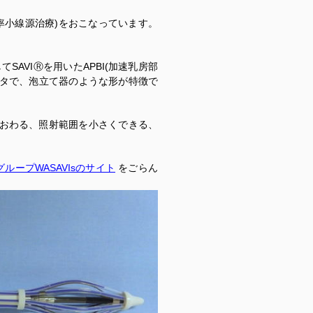
たHDR(高線量率小線源治療)をおこなっています。
AVIⓇを用いたAPBI(加速乳房部
ケータで、泡立て器のような形が特徴で
)でおわる、照射範囲を小さくできる、
ープWASAVIsのサイト
をごらん