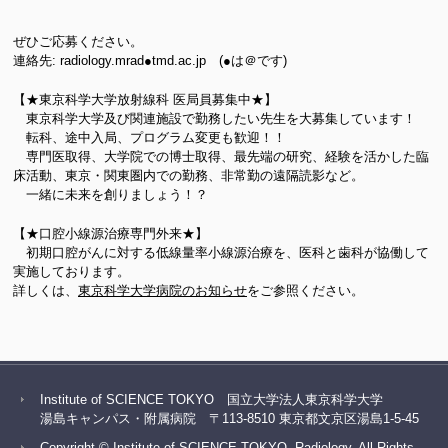
ぜひご応募ください。
連絡先: radiology.mrad●tmd.ac.jp (●は＠です)
【★東京科学大学放射線科 医局員募集中★】
東京科学大学及び関連施設で勤務したい先生を大募集しています！
転科、途中入局、プログラム変更も歓迎！！
専門医取得、大学院での博士取得、最先端の研究、経験を活かした臨
床活動、東京・関東圏内での勤務、非常勤の遠隔読影など。
一緒に未来を創りましょう！？
【★口腔小線源治療専門外来★】
初期口腔がんに対する低線量率小線源治療を、医科と歯科が協働して
実施しております。
詳しくは、
東京科学大学病院のお知らせ
をご参照ください。
Institute of SCIENCE TOKYO 国立大学法人東京科学大学
湯島キャンパス・附属病院 〒113-8510 東京都文京区湯島1-5-45
Copyright © Institute of SCIENCE TOKYO, Radiology. All Rights