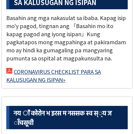
SA KALUSUGAN NG ISIPAN
Basahin ang mga nakasulat sa ibaba. Kapag isip
mo’y pagod, tingnan ang 「Basahin mo ito
kapag pagod ang iyong isipan」Kung
pagkatapos mong magpahinga at pakiramdam
mo ay hindi ka gumagaling pa mangyaring
pumunta sa ospital at magpakunsulta na.
CORONAVIRUS CHECKLIST PARA SA
KALUSUGAN NG ISIPAN»
नय ाँ कोरोन भ इरस म नससक स्व स््य ज
ाँचसूची