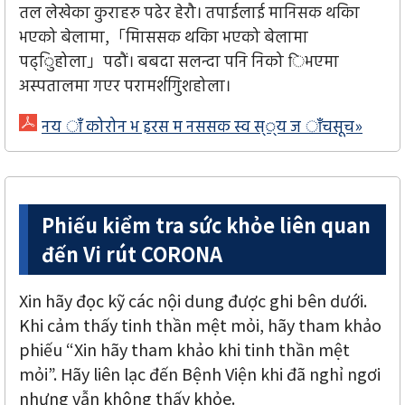
तल लेखेका कुराहरु पढेर हेरौ। तपाईलाई मानिसक थकाि
भएको बेलामा,「मािससक थकाि भएको बेलामा
पढ्िुहोला」पढौं। बबदा सलन्दा पनि निको िभएमा
अस्पतालमा गएर परामर्शगिुशहोला।
नय ाँ कोरोन भ इरस म नससक स्व स््य ज ाँचसूच»
Phiếu kiểm tra sức khỏe liên quan
đến Vi rút CORONA
Xin hãy đọc kỹ các nội dung được ghi bên dưới.
Khi cảm thấy tinh thần mệt mỏi, hãy tham khảo
phiếu “Xin hãy tham khảo khi tinh thần mệt
mỏi”. Hãy liên lạc đến Bệnh Viện khi đã nghỉ ngơi
nhưng vẫn không thấy khỏe.