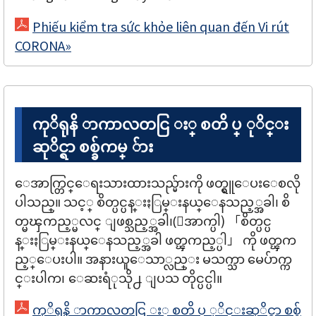
Phiếu kiểm tra sức khỏe liên quan đến Vi rút
CORONA»
ကုိရုနိ ာကာလတငြ း္ စတိ ပ္ ုိင္း
ဆုိင္ရာ စစ္ခ်ကမ္ ်ား
ေအာက္တြင္ေရးသားထားသည္မ်ားကို ဖတ္ရွူေပးေစလို
ပါသည္။ သင့္ စိတ္ပင္ပန္းႏြမ္းနယ္ေနသည့္အခါ၊ စိ
တ္မၾကည့္မလင္ ျဖစ္သည့္အခါ၊(ေအာက္ပါ) 「စိတ္ပင္ပ
န္းႏြမ္းနယ္ေနသည့္အခါ ဖတ္ၾကည့္ပါ」 ကို ဖတ္ၾက
ည့္ေပးပါ။ အနားယူေသာ္လည္း မသက္သာ မေပ်ာက္က
င္းပါက၊ ေဆးရံုသို႕ ျပသ တိုင္ပင္ပါ။
ကုိရုနိ ာကာလတငြ း္ စတိ ပ္ ုိင္းဆုိင္ရာ စစ္ခ်