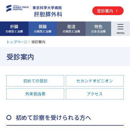
受診案内
肝臓
膵臓
胆道
特色
の病気と
治療
の病気と
治療
の病気と
治療
のある治療
menu
トップページ
受診案内
受診案内
初めての受診
セカンドオピニオン
外来担当表
アクセス
初めて診察を受けられる方へ