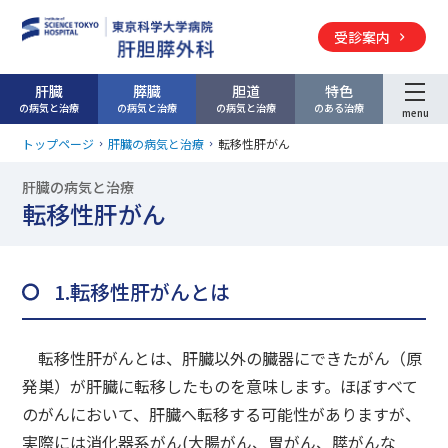
受診案内
肝臓
膵臓
胆道
特色
の病気と
治療
の病気と
治療
の病気と
治療
のある治療
menu
トップページ
肝臓の病気と治療
転移性肝がん
肝臓の病気と治療
転移性肝がん
1.転移性肝がんとは
転移性肝がんとは、肝臓以外の臓器にできたがん（原
発巣）が肝臓に転移したものを意味します。ほぼすべて
のがんにおいて、肝臓へ転移する可能性がありますが、
実際には消化器系がん(大腸がん、胃がん、膵がんな