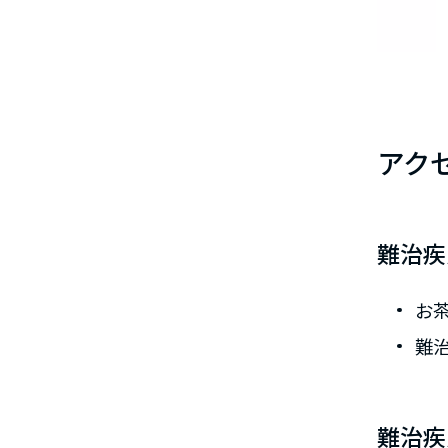
アク
難治疾
お
難
難治疾