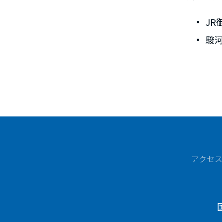
J
駿
アクセ