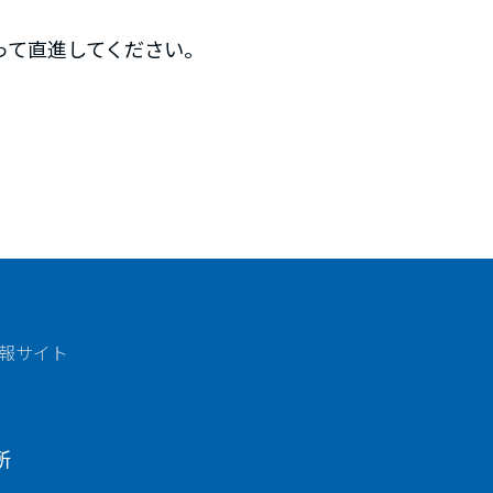
って直進してください。
報サイト
所