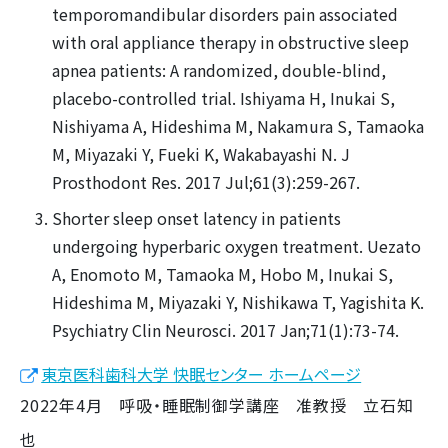
temporomandibular disorders pain associated
with oral appliance therapy in obstructive sleep
apnea patients: A randomized, double-blind,
placebo-controlled trial. Ishiyama H, Inukai S,
Nishiyama A, Hideshima M, Nakamura S, Tamaoka
M, Miyazaki Y, Fueki K, Wakabayashi N. J
Prosthodont Res. 2017 Jul;61(3):259-267.
Shorter sleep onset latency in patients
undergoing hyperbaric oxygen treatment. Uezato
A, Enomoto M, Tamaoka M, Hobo M, Inukai S,
Hideshima M, Miyazaki Y, Nishikawa T, Yagishita K.
Psychiatry Clin Neurosci. 2017 Jan;71(1):73-74.
東京医科歯科大学 快眠センター ホームページ
2022年4月 呼吸・睡眠制御学講座 准教授 立石知
也