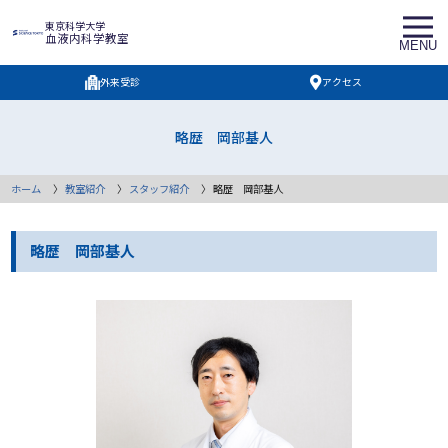
東京科学大学
血液内科学教室
MENU
外来受診
アクセス
略歴 岡部基人
ホーム
〉
教室紹介
〉
スタッフ紹介
〉
略歴 岡部基人
略歴 岡部基人