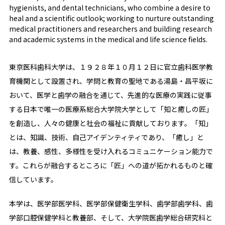
hygienists, and dental technicians, who combine a desire to
heal and a scientific outlook; working to nurture outstanding
medical practitioners and researchers and building research
and academic systems in the medical and life science fields.
東京医科歯科大学は、１９２８年１０月１２日に官立歯科医学教
育機関として設置され、学問と教育の聖地である湯島・昌平坂に
おいて、医学と歯学の融合を通じて、先進的な医療の実践に従事
する日本で唯一の医療系総合大学院大学として「知と癒しの匠」
を創造し、人々の健康と社会の福祉に貢献しております。「知」
とは、知識、技術、自己アイデンティティであり、「癒し」と
は、教養、感性、多様性を受け入れるコミュニケーション能力で
す。これらが融合するところに「匠」への道が拓かれるものと確
信しています。
本学は、医学部医学科、医学部保健衛生学科、歯学部歯学科、歯
学部口腔保健学科と教養部、そして、大学院医歯学総合研究科と