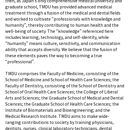
then, as Japan's only comprehensive medical university and
graduate school, TMDU has provided advanced medical
treatment through a fusion of the medical and dental fields
and worked to cultivate “professionals with knowledge and
humanity”, thereby contributing to human health and the
well-being of society. The “knowledge” referenced here
includes learning, technology, and self-identity, while
“humanity” means culture, sensitivity, and communication
ability that accepts diversity. We believe that the fusion of
these elements paves the way to becoming a true
“professional”.
TMDU comprises the Faculty of Medicine, consisting of the
School of Medicine and School of Health Care Sciences; the
Faculty of Dentistry, consisting of the School of Dentistry and
School of Oral Health Care Sciences; the College of Liberal
Arts and Sciences; the Graduate School of Medical and Dental
Sciences; the Graduate School of Health Care Sciences; the
Institute of Biomaterials and Bioengineering; and the
Medical Research Institute. TMDU aims to make wide-
ranging contributions to society by training physicians,
dentists, nurses, clinical laboratory technicians, dental