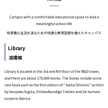
Campus with a comfortable educational space to lead a
meaningful school life
有意義な生活を送るための快適な教育空間を備えたキャンパス
Library
図書館
Library is located in the 3rd and 4th floor of the M&D tower,
and there are about 170,000 books. The books include some
rare book such as the first edition of “ Kaitai Shinsho” written
by Genpaku Sugita, Ontleedkundige Tafelen and De humani
corporis fabrica.