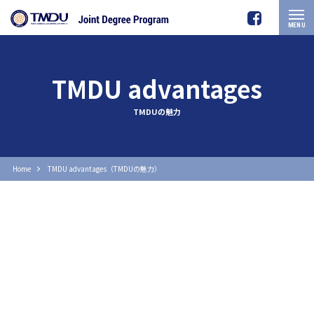
MENU
TMDU advantages
TMDUの魅力
Home
TMDU advantages（TMDUの魅力）