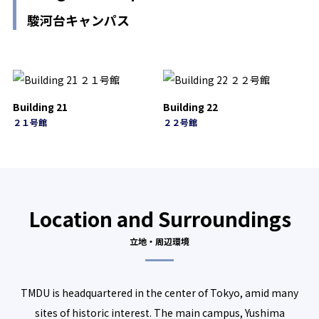
駿河台キャンパス
Building 21
Building 22
２１号館
２２号館
Location and Surroundings
立地・周辺環境
TMDU is headquartered in the center of Tokyo, amid many
sites of historic interest. The main campus, Yushima