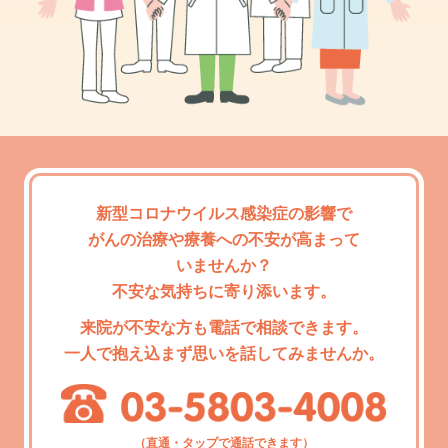
新型コロナウイルス感染症の
影響で
がんの治療や療養への
不安が
高まって
いませんか？
不安な気持ちに
寄り添います。
来院が不安な方も
電話で相談できます。
一人で抱え込まず
思いを話してみませんか。
（直通
・タップで通話できます
）