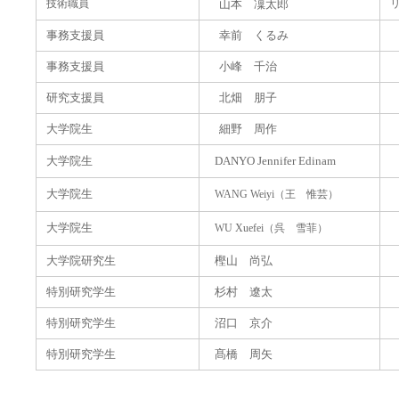
技術職員
山本 凜太郎
事務支援員
幸前 くるみ
事務支援員
小峰 千治
研究支援員
北畑 朋子
大学院生
細野 周作
大学院生
DANYO Jennifer Edinam
大学院生
WANG Weiyi（王 惟芸）
大学院生
WU Xuefei（呉 雪菲）
大学院研究生
樫山 尚弘
特別研究学生
杉村 遼太
特別研究学生
沼口 京介
特別研究学生
髙橋 周矢