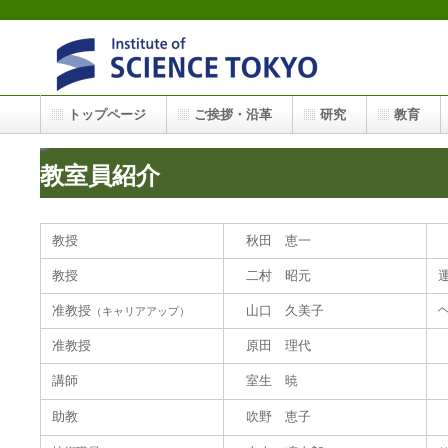
トップページ
ご挨拶・沿革
研究
教育
教室員紹介
教授
秋田 恵一
教授
二村 昭元
准教授
山口 久美子
（キャリアアップ）
准教授
原田 理代
講師
室生 暁
助教
吹野 恵子