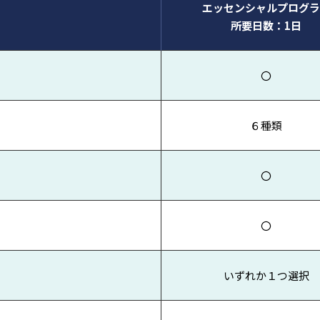
エッセンシャルプログラ
所要日数：1日
〇
６種類
〇
〇
いずれか１つ選択