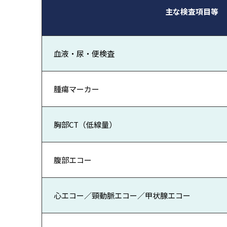
主な検査項目等
血液・尿・便検査
腫瘍マーカー
胸部CT（低線量）
腹部エコー
心エコー／頸動脈エコー／甲状腺エコー