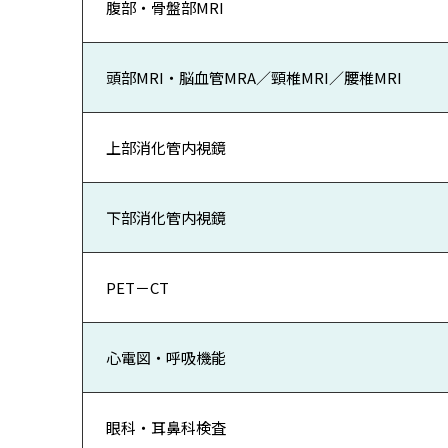
腹部・骨盤部MRI
頭部MRI・脳血管MRA／頸椎MRI／腰椎MRI
上部消化管内視鏡
下部消化管内視鏡
PET－CT
心電図・呼吸機能
眼科・耳鼻科検査