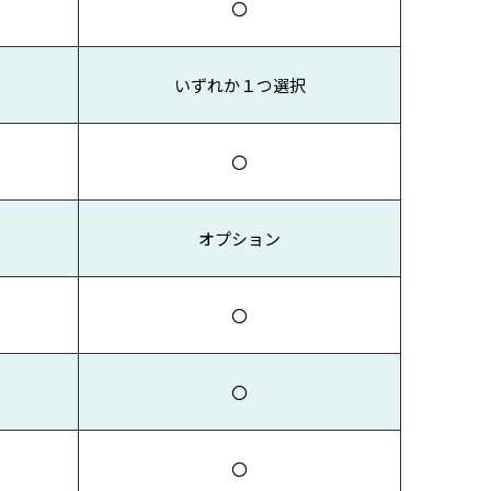
〇
いずれか１つ選択
〇
オプション
〇
〇
〇