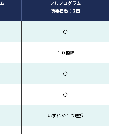
ム
フルプログラム
所要日数：3日
〇
１０種類
〇
〇
いずれか１つ選択