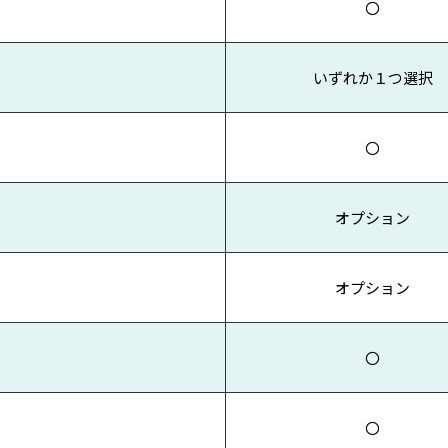
〇
いずれか１つ選択
〇
オプション
オプション
〇
〇