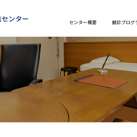
センター概要
健診プログ
ごあいさつ
健診プログラム
健康相談
当センターの特徴
オプション検査
医療・健
医師・歯科医師紹介
歯科検診
沿革
研究実績