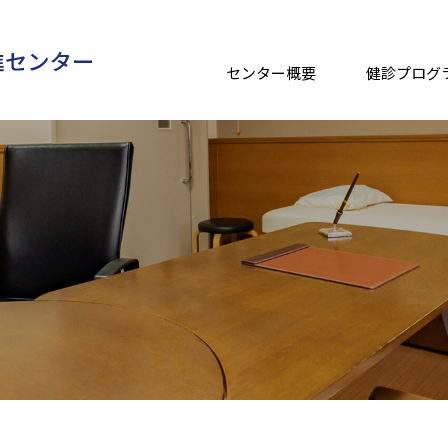
センター概要
健診プログ
ごあいさつ
健診プログラム
健康相談
当センターの特徴
オプション検査
医療・健
医師・歯科医師紹介
歯科検診
沿革
研究実績