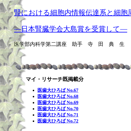
腎における細胞内情報伝達系と細胞
―日本腎臓学会大島賞を受賞して―
医学部内科学第二講座 助手 寺 田 典 生
マイ・リサーチ既掲載分
医歯大ひろば No.67
医歯大ひろば No.68
医歯大ひろば No.69
医歯大ひろば No.70
医歯大ひろば No.71
医歯大ひろば No.72