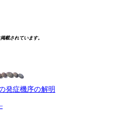
」に掲載されています。
症の発症機序の解明
―