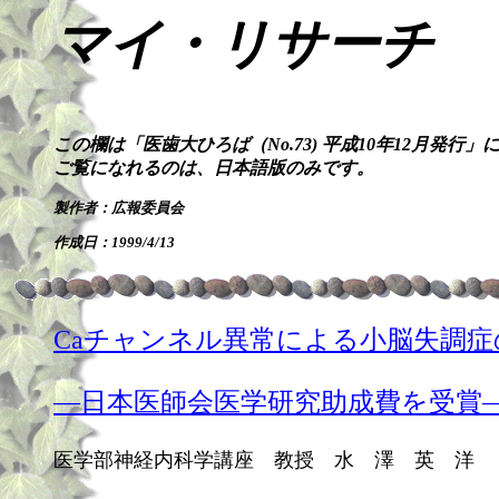
マイ・リサーチ
この欄は「医歯大ひろば（No.73) 平成10年12月発行
ご覧になれるのは、日本語版のみです。
製作者：広報委員会
作成日：1999/4/13
Caチャンネル異常による小脳失調
―日本医師会医学研究助成費を受賞
医学部神経内科学講座 教授 水 澤 英 洋