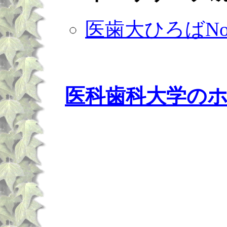
医歯大ひろばNo.
医科歯科大学の