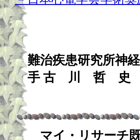
難治疾患研究所神経
手 古 川 哲 史
マイ・リサーチ