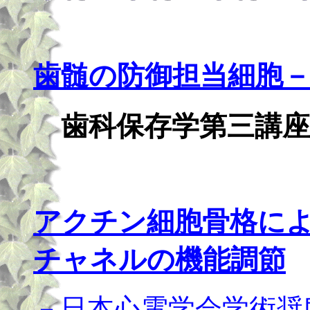
歯髄の防御担当細胞
歯科保存学第三講座
アクチン細胞骨格によ
チャネルの機能調節
－日本心電学会学術奨