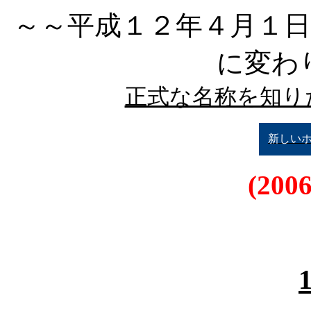
～～平成１２年４月１
に変わ
正式な名称を知り
新しい
(200