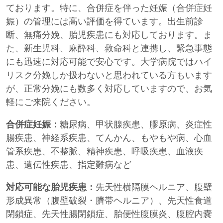
ております。特に、合併症を伴った妊娠（合併症妊
娠）の管理には高い評価を得ています。出生前診
断、無痛分娩、胎児疾患にも対応しております。ま
た、新生児科、麻酔科、救命科と連携し、緊急事態
にも迅速に対応可能で安心です。大学病院ではハイ
リスク分娩しか扱わないと思われている方もいます
が、正常分娩にも数多く対応していますので、お気
軽にご来院ください。
合併症妊娠：
糖尿病、甲状腺疾患、膠原病、炎症性
腸疾患、神経系疾患、てんかん、もやもや病、心血
管系疾患、不整脈、精神疾患、呼吸疾患、血液疾
患、遺伝性疾患、指定難病など
対応可能な胎児疾患：
先天性横隔膜ヘルニア、腹壁
形成異常（腹壁破裂・臍帯ヘルニア）、先天性食道
閉鎖症、先天性腸閉鎖症、胎便性腹膜炎、腹腔内嚢