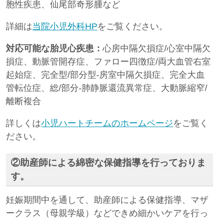
胞性疾患、仙尾部奇形腫など
詳細は
当院小児外科HP
をご覧ください。
対応可能な胎児心疾患：
心房中隔欠損症/心室中隔欠
損症、動脈管開存症、ファロー四徴症/両大血管右室
起始症、完全型/部分型-房室中隔欠損症、完全大血
管転位症、総/部分-肺静脈還流異常症、大動脈縮窄/
離断複合
詳しくは
小児ハートチームのホームページ
をご覧く
ださい。
②助産師による綿密な保健指導を行っておりま
す。
妊娠期間中を通して、助産師による保健指導、マザ
ークラス（母親学級）などできめ細かいケアを行っ