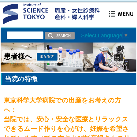
Select Language
▼
患者様へ
出産案内
当院の特徴
東京科学大学病院での出産をお考えの方
へ：
当院では、安心・安全な医療とリラックス
できるムード作りを心がけ、妊娠を希望さ