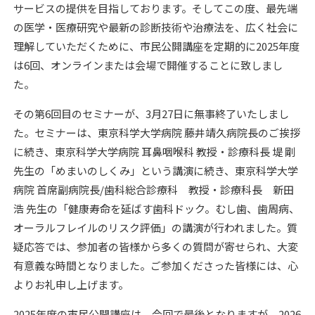
サービスの提供を目指しております。そしてこの度、最先端
の医学・医療研究や最新の診断技術や治療法を、広く社会に
理解していただくために、市民公開講座を定期的に2025年度
は6回、オンラインまたは会場で開催することに致しまし
た。
その第6回目のセミナーが、3月27日に無事終了いたしまし
た。セミナーは、東京科学大学病院 藤井靖久病院長のご挨拶
に続き、東京科学大学病院 耳鼻咽喉科 教授・診療科長 堤 剛
先生の「めまいのしくみ」という講演に続き、東京科学大学
病院 首席副病院長/歯科総合診療科 教授・診療科長 新田
浩 先生の「健康寿命を延ばす歯科ドック。むし歯、歯周病、
オーラルフレイルのリスク評価」の講演が行われました。質
疑応答では、参加者の皆様から多くの質問が寄せられ、大変
有意義な時間となりました。ご参加くださった皆様には、心
よりお礼申し上げます。
2025年度の市民公開講座は、今回で最後となりますが、2026